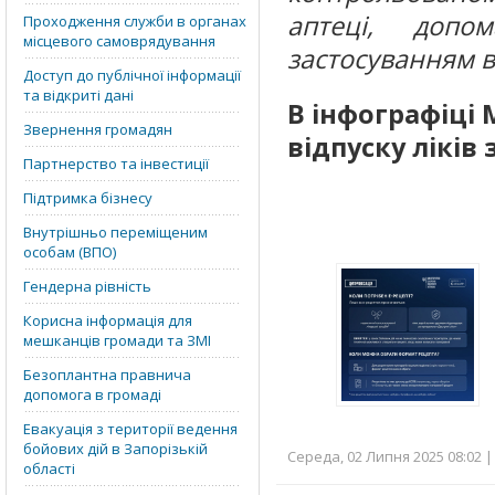
аптеці, допо
Проходження служби в органах
місцевого самоврядування
застосуванням вс
Доступ до публічної інформації
та відкриті дані
В інфографіці 
Звернення громадян
відпуску ліків 
Партнерство та інвестиції
Підтримка бізнесу
Внутрішньо переміщеним
особам (ВПО)
Гендерна рівність
Корисна інформація для
мешканців громади та ЗМІ
Безоплантна правнича
допомога в громаді
Евакуація з території ведення
бойових дій в Запорізькій
Середа, 02 Липня 2025 08:02 |
області