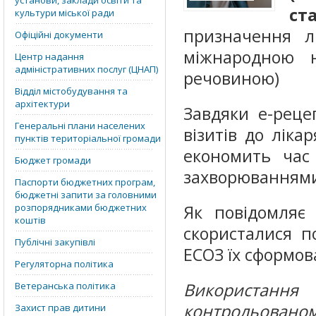
установи, заклади освіти та
ст
культури міської ради
призначення л
Офіційні документи
міжнародною 
Центр надання
адміністративних послуг (ЦНАП)
речовиною)
Відділ містобудування та
архітектури
Завдяки е-реце
Генеральні плани населених
візитів до ліка
пунктів територіальної громади
економить час 
Бюджет громади
захворюваннями,
Паспорти бюджетних програм,
бюджетні запити за головними
розпорядниками бюджетних
Як повідомляє
коштів
скористалися п
Публічні закупівлі
ЕСОЗ їх сформов
Регуляторна політика
Використанн
Ветеранська політика
контрольовано
Захист прав дитини