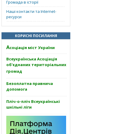
Громада в історії
Наші контакти та Internet-
ресурси
КОРИСНІ ПОСИЛАННЯ
А
соціація міст України
Всеукраїнська Асоціація
об'єднаних територіальних
громад
Безоплатна правнича
допомога
Пліч-о-пліч Всеукраїнські
шкільні ліги