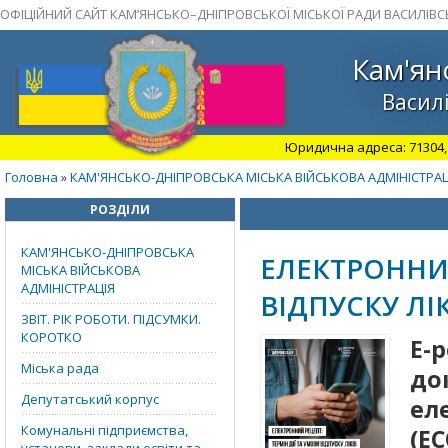
ОФІЦІЙНИЙ САЙТ КАМ’ЯНСЬКО–ДНІПРОВСЬКОЇ МІСЬКОЇ РАДИ ВАСИЛІВС
Кам'ян
Василі
Юридична адреса: 71304, З
Головна
КАМ'ЯНСЬКО-ДНІПРОВСЬКА МІСЬКА ВІЙСЬКОВА АДМІНІСТРАЦ
»
РОЗДІЛИ
КАМ'ЯНСЬКО-ДНІПРОВСЬКА
ЕЛЕКТРОННИЙ
МІСЬКА ВІЙСЬКОВА
АДМІНІСТРАЦІЯ
ВІДПУСКУ ЛІ
ЗВІТ. РІК РОБОТИ. ПІДСУМКИ.
КОРОТКО
Е-
Міська рада
до
Депутатський корпус
ел
Комунальні підприємства,
(Е