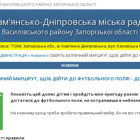
И ВАСИЛІВСЬКОГО РАЙОНУ ЗАПОРІЗЬКОЇ ОБЛАСТІ
ам'янсько-Дніпровська міська ра
Василівського району Запорізької області
а: 71304, Запорізька обл., м. Кам'янка-Дніпровська, вул. Каховська 98.
ДМІНІСТРАЦІЯ
Новини
»
» ОБЕРІТЬ БЕЗПЕЧНИЙ МАРШРУТ, ЩОБ ДІЙТИ ДО 
НОВИНИ
ЕЧНИЙ МАРШРУТ, ЩОБ ДІЙТИ ДО ФУТБОЛЬНОГО ПОЛЯ! - Д
Покажіть цей допис дітям і пройдіть міні-пригоду разом:
дістатися до футбольного поля, не потрапивши в небезпе
На кожному кроці треба зробити правильний вибір, бо не всі ст
ті правила: