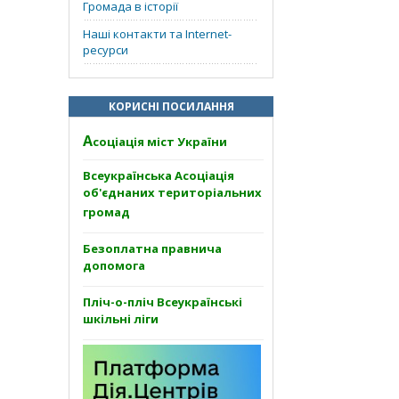
Громада в історії
Наші контакти та Internet-
ресурси
КОРИСНІ ПОСИЛАННЯ
А
соціація міст України
Всеукраїнська Асоціація
об'єднаних територіальних
громад
Безоплатна правнича
допомога
Пліч-о-пліч Всеукраїнські
шкільні ліги