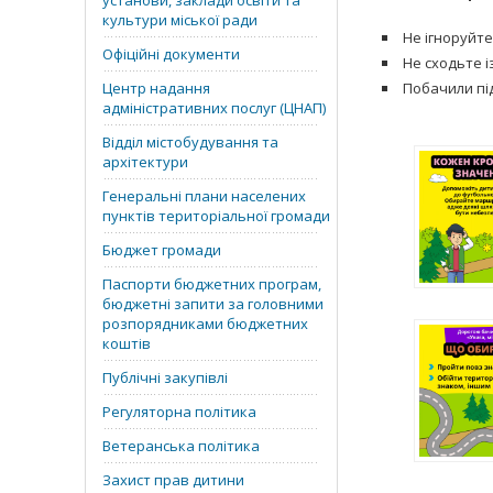
установи, заклади освіти та
культури міської ради
Не ігноруйт
Офіційні документи
Не сходьте і
Центр надання
Побачили пі
адміністративних послуг (ЦНАП)
Відділ містобудування та
архітектури
Генеральні плани населених
пунктів територіальної громади
Бюджет громади
Паспорти бюджетних програм,
бюджетні запити за головними
розпорядниками бюджетних
коштів
Публічні закупівлі
Регуляторна політика
Ветеранська політика
Захист прав дитини