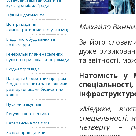
установи, заклади освіти та
культури міської ради
Офіційні документи
Центр надання
Михайло Винни
адміністративних послуг (ЦНАП)
Відділ містобудування та
За його словами
архітектури
дуже ризиковано
Генеральні плани населених
та звітності, мо
пунктів територіальної громади
Бюджет громади
Натомість у 
Паспорти бюджетних програм,
спеціальності
бюджетні запити за головними
розпорядниками бюджетних
інфраструктур
коштів
Публічні закупівлі
«Медики, вчит
Регуляторна політика
спеціальності,
Ветеранська політика
четверту – пс
Захист прав дитини