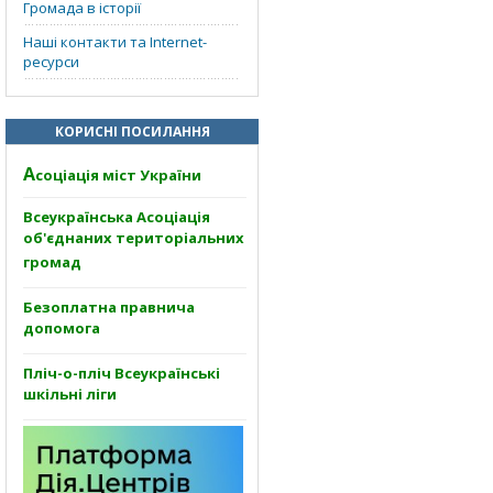
Громада в історії
Наші контакти та Internet-
ресурси
КОРИСНІ ПОСИЛАННЯ
А
соціація міст України
Всеукраїнська Асоціація
об'єднаних територіальних
громад
Безоплатна правнича
допомога
Пліч-о-пліч Всеукраїнські
шкільні ліги