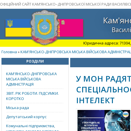
ОФІЦІЙНИЙ САЙТ КАМ’ЯНСЬКО–ДНІПРОВСЬКОЇ МІСЬКОЇ РАДИ ВАСИЛІВС
Кам'ян
Василі
Юридична адреса: 71304, З
Головна
КАМ'ЯНСЬКО-ДНІПРОВСЬКА МІСЬКА ВІЙСЬКОВА АДМІНІСТРАЦ
»
РОЗДІЛИ
КАМ'ЯНСЬКО-ДНІПРОВСЬКА
У МОН РАДЯТ
МІСЬКА ВІЙСЬКОВА
АДМІНІСТРАЦІЯ
СПЕЦІАЛЬНОС
ЗВІТ. РІК РОБОТИ. ПІДСУМКИ.
ІНТЕЛЕКТ
КОРОТКО
Міська рада
Депутатський корпус
Комунальні підприємства,