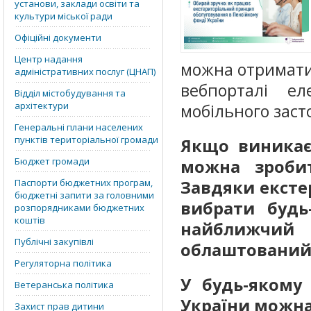
установи, заклади освіти та
культури міської ради
Офіційні документи
Центр надання
можна отримати 
адміністративних послуг (ЦНАП)
вебпорталі е
Відділ містобудування та
архітектури
мобільного заст
Генеральні плани населених
пунктів територіальної громади
Якщо виникає
Бюджет громади
можна зробит
Паспорти бюджетних програм,
Завдяки ексте
бюджетні запити за головними
вибрати будь
розпорядниками бюджетних
коштів
найближчий
Публічні закупівлі
облаштований 
Регуляторна політика
У будь-якому
Ветеранська політика
України можна
Захист прав дитини