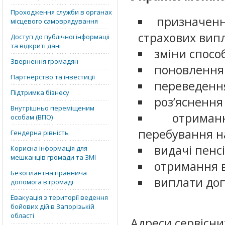
Проходження служби в органах
призначення
місцевого самоврядування
страхових випл
Доступ до публічної інформації
та відкриті дані
зміни спосо
Звернення громадян
поновлення
Партнерство та інвестиції
переведенн
Підтримка бізнесу
роз’яснення
Внутрішньо переміщеним
отриман
особам (ВПО)
перебування на
Гендерна рівність
видачі пенс
Корисна інформація для
мешканців громади та ЗМІ
отримання в
Безоплантна правнича
виплати доп
допомога в громаді
Евакуація з території ведення
бойових дій в Запорізькій
області
Адреси сервісни