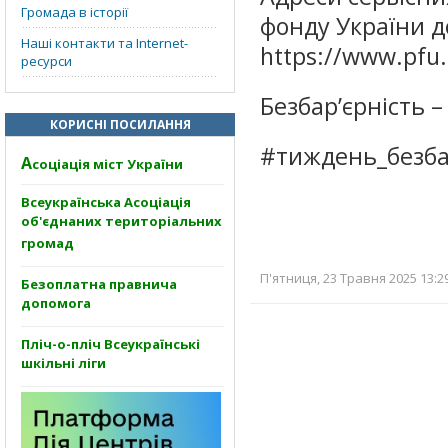
Громада в історії
фонду України д
Наші контакти та Internet-
https://www.pfu.
ресурси
Безбар’єрність 
КОРИСНІ ПОСИЛАННЯ
#тиждень_безба
А
соціація міст України
Всеукраїнська Асоціація
об'єднаних територіальних
громад
П'ятниця, 23 Травня 2025 13:2
Безоплатна правнича
допомога
Пліч-о-пліч Всеукраїнські
шкільні ліги