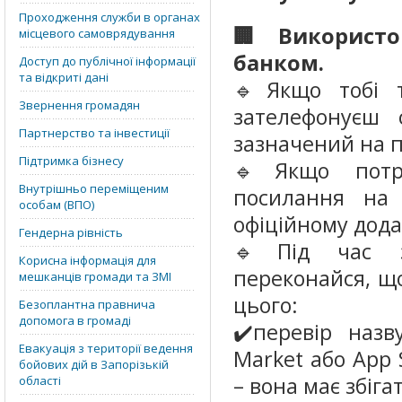
Проходження служби в органах
🏢 Використо
місцевого самоврядування
банком.
Доступ до публічної інформації
та відкриті дані
🔹Якщо тобі т
Звернення громадян
зателефонуєш 
Партнерство та інвестиції
зазначений на п
Підтримка бізнесу
🔹Якщо потрі
Внутрішньо переміщеним
посилання на 
особам (ВПО)
офіційному дода
Гендерна рівність
🔹Під час за
Корисна інформація для
переконайся, що
мешканців громади та ЗМІ
цього:
Безоплантна правнича
допомога в громаді
✔️перевір назв
Евакуація з території ведення
Market або App 
бойових дій в Запорізькій
– вона має збіга
області