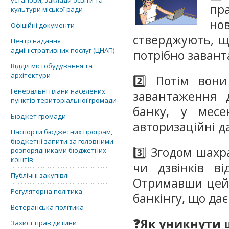
установи, заклади освіти та
пра
культури міської ради
но
Офіційні документи
стверджують, щ
Центр надання
адміністративних послуг (ЦНАП)
потрібно заван
Відділ містобудування та
архітектури
2️⃣ Потім вон
Генеральні плани населених
завантаження д
пунктів територіальної громади
банку, у месе
Бюджет громади
авторизаційні да
Паспорти бюджетних програм,
бюджетні запити за головними
3️⃣ Згодом шахр
розпорядниками бюджетних
коштів
чи дзвінків в
Публічні закупівлі
Отримавши цей 
Регуляторна політика
банкінгу, що дає
Ветеранська політика
❓Як уникнути 
Захист прав дитини