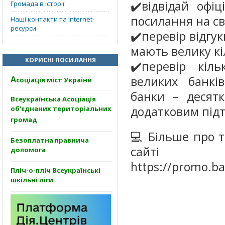
✔️відвідай офі
Громада в історії
посилання на св
Наші контакти та Internet-
ресурси
✔️перевір відгук
мають велику кіл
КОРИСНІ ПОСИЛАННЯ
✔️перевір кіль
великих банкі
А
соціація міст України
банки – десят
Всеукраїнська Асоціація
додатковим підт
об'єднаних територіальних
громад
💻 Більше про т
Безоплатна правнича
сайті
допомога
https://promo.ba
Пліч-о-пліч Всеукраїнські
шкільні ліги