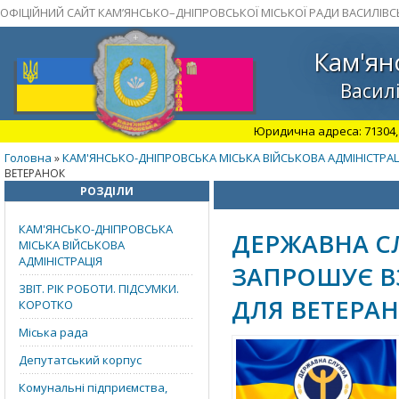
ОФІЦІЙНИЙ САЙТ КАМ’ЯНСЬКО–ДНІПРОВСЬКОЇ МІСЬКОЇ РАДИ ВАСИЛІВС
Кам'ян
Василі
Юридична адреса: 71304, З
Головна
КАМ'ЯНСЬКО-ДНІПРОВСЬКА МІСЬКА ВІЙСЬКОВА АДМІНІСТРАЦ
»
ВЕТЕРАНОК
РОЗДІЛИ
КАМ'ЯНСЬКО-ДНІПРОВСЬКА
ДЕРЖАВНА С
МІСЬКА ВІЙСЬКОВА
АДМІНІСТРАЦІЯ
ЗАПРОШУЄ В
ЗВІТ. РІК РОБОТИ. ПІДСУМКИ.
ДЛЯ ВЕТЕРАН
КОРОТКО
Міська рада
Депутатський корпус
Комунальні підприємства,