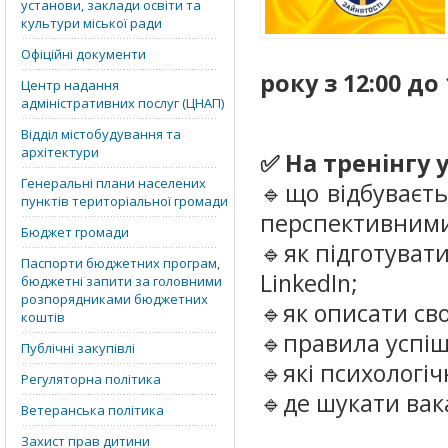
установи, заклади освіти та
культури міської ради
Офіційні документи
року з 12:00 до
Центр надання
адміністративних послуг (ЦНАП)
Відділ містобудування та
архітектури
✅ На тренінгу 
Генеральні плани населених
🔹що відбуваєть
пунктів територіальної громади
перспективним
Бюджет громади
🔹як підготуват
Паспорти бюджетних програм,
LinkedIn;
бюджетні запити за головними
розпорядниками бюджетних
🔹як описати сво
коштів
🔹правила успіш
Публічні закупівлі
🔹які психологі
Регуляторна політика
🔹де шукати вака
Ветеранська політика
Захист прав дитини