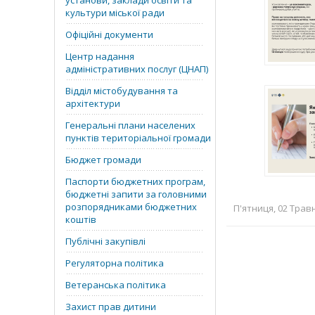
установи, заклади освіти та
культури міської ради
Офіційні документи
Центр надання
адміністративних послуг (ЦНАП)
Відділ містобудування та
архітектури
Генеральні плани населених
пунктів територіальної громади
Бюджет громади
Паспорти бюджетних програм,
бюджетні запити за головними
розпорядниками бюджетних
П'ятниця, 02 Травн
коштів
Публічні закупівлі
Регуляторна політика
Ветеранська політика
Захист прав дитини