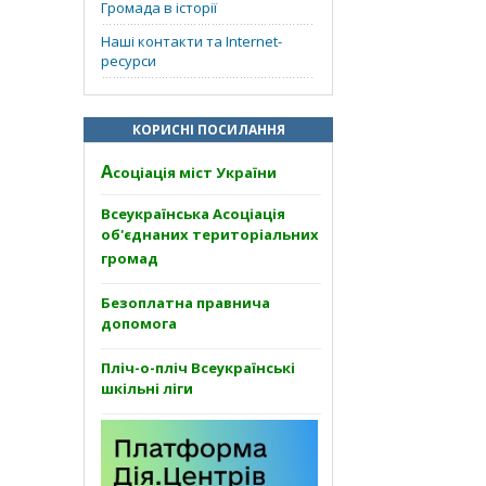
Громада в історії
Наші контакти та Internet-
ресурси
КОРИСНІ ПОСИЛАННЯ
А
соціація міст України
Всеукраїнська Асоціація
об'єднаних територіальних
громад
Безоплатна правнича
допомога
Пліч-о-пліч Всеукраїнські
шкільні ліги