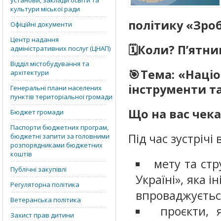
установи, заклади освіти та
культури міської ради
політику «Зроб
Офіційні документи
Центр надання
🗓️Коли? П’ятниц
адміністративних послуг (ЦНАП)
Відділ містобудування та
🎯Тема: «Націо
архітектури
інструменти та
Генеральні плани населених
пунктів територіальної громади
Що на вас чека
Бюджет громади
Паспорти бюджетних програм,
Під час зустрічі
бюджетні запити за головними
розпорядниками бюджетних
коштів
мету та стр
Публічні закупівлі
Україні», яка 
Регуляторна політика
впроваджуєтьс
Ветеранська політика
проєкти, 
Захист прав дитини