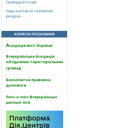
Громада в історії
Наші контакти та Internet-
ресурси
КОРИСНІ ПОСИЛАННЯ
А
соціація міст України
Всеукраїнська Асоціація
об'єднаних територіальних
громад
Безоплатна правнича
допомога
Пліч-о-пліч Всеукраїнські
шкільні ліги