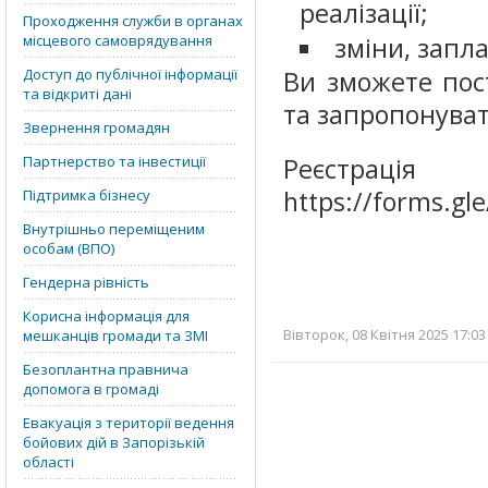
реалізації;
Проходження служби в органах
місцевого самоврядування
зміни, запл
Доступ до публічної інформації
Ви зможете пос
та відкриті дані
та запропонуват
Звернення громадян
Партнерство та інвестиції
Реєстр
https://forms.
Підтримка бізнесу
Внутрішньо переміщеним
особам (ВПО)
Гендерна рівність
Корисна інформація для
Вівторок, 08 Квітня 2025 17:03
мешканців громади та ЗМІ
Безоплантна правнича
допомога в громаді
Евакуація з території ведення
бойових дій в Запорізькій
області