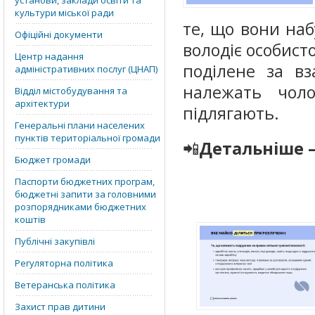
установи, заклади освіти та
культури міської ради
те, що вони наб
Офіційні документи
володіє особист
Центр надання
поділене за вз
адміністративних послуг (ЦНАП)
належать чоло
Відділ містобудування та
архітектури
підлягають.
Генеральні плани населених
пунктів територіальної громади
📲
Детальніше —
Бюджет громади
Паспорти бюджетних програм,
бюджетні запити за головними
розпорядниками бюджетних
коштів
Публічні закупівлі
Регуляторна політика
Ветеранська політика
Захист прав дитини