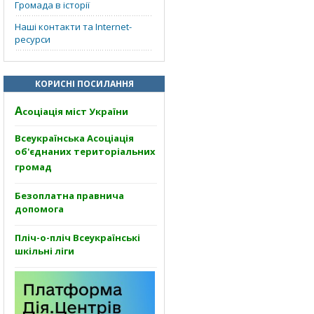
Громада в історії
Наші контакти та Internet-
ресурси
КОРИСНІ ПОСИЛАННЯ
А
соціація міст України
Всеукраїнська Асоціація
об'єднаних територіальних
громад
Безоплатна правнича
допомога
Пліч-о-пліч Всеукраїнські
шкільні ліги