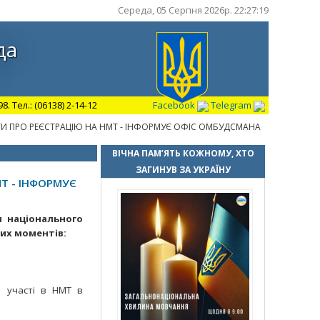
Середа, 05 Серпня 2026р. 22:27:20
да
 Тел.: (06138) 2-14-12
Facebook
Telegram
ТИ ПРО РЕЄСТРАЦІЮ НА НМТ - ІНФОРМУЄ ОФІС ОМБУДСМАНА
ВІЧНА ПАМ’ЯТЬ КОЖНОМУ, ХТО
ЗАГИНУВ ЗА УКРАЇНУ
Т - ІНФОРМУЄ
я національного
их моментів:
 участі в НМТ в