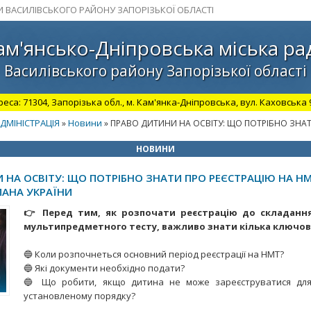
И ВАСИЛІВСЬКОГО РАЙОНУ ЗАПОРІЗЬКОЇ ОБЛАСТІ
ам'янсько-Дніпровська міська ра
Василівського району Запорізької області
а: 71304, Запорізька обл., м. Кам'янка-Дніпровська, вул. Каховська 98.
ДМІНІСТРАЦІЯ
Новини
»
» ПРАВО ДИТИНИ НА ОСВІТУ: ЩО ПОТРІБНО ЗНА
НОВИНИ
 НА ОСВІТУ: ЩО ПОТРІБНО ЗНАТИ ПРО РЕЄСТРАЦІЮ НА НМ
АНА УКРАЇНИ
👉 Перед тим, як розпочати реєстрацію до складанн
мультипредметного тесту, важливо знати кілька ключов
🔵 Коли розпочнеться основний період реєстрації на НМТ?
🔵 Які документи необхідно подати?
🔵 Що робити, якщо дитина не може зареєструватися для
установленому порядку?