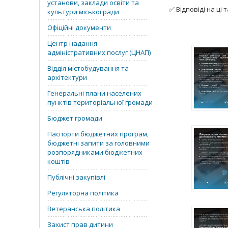
установи, заклади освіти та
✅ Відповіді на ці т
культури міської ради
Офіційні документи
Центр надання
адміністративних послуг (ЦНАП)
Відділ містобудування та
архітектури
Генеральні плани населених
пунктів територіальної громади
Бюджет громади
Паспорти бюджетних програм,
бюджетні запити за головними
розпорядниками бюджетних
коштів
Публічні закупівлі
Регуляторна політика
Ветеранська політика
Захист прав дитини