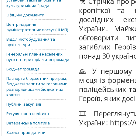
🎥 Стрічка про 
установи, заклади освіти та
культури міської ради
кропіткої та 
Офіційні документи
дослідних екс
Центр надання
України. Майж
адміністративних послуг (ЦНАП)
обговорити пи
Відділ містобудування та
архітектури
загиблих Герої
понад 30 україн
Генеральні плани населених
пунктів територіальної громади
Бюджет громади
🙏 У першому 
місця із формен
Паспорти бюджетних програм,
бюджетні запити за головними
поліцейських та
розпорядниками бюджетних
коштів
Героїв, яких до
Публічні закупівлі
🎞 Переглянут
Регуляторна політика
України: https:
Ветеранська політика
Захист прав дитини