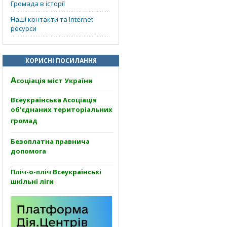
Громада в історії
Наші контакти та Internet-
ресурси
КОРИСНІ ПОСИЛАННЯ
А
соціація міст України
Всеукраїнська Асоціація
об'єднаних територіальних
громад
Безоплатна правнича
допомога
Пліч-о-пліч Всеукраїнські
шкільні ліги