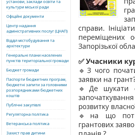
пр
установи, заклади освіти та
культури міської ради
гр
Офіційні документи
за
Центр надання
справи. Ініціа
адміністративних послуг (ЦНАП)
переміщених ос
Відділ містобудування та
Запорізької обл
архітектури
Генеральні плани населених
✅ Учасники ку
пунктів територіальної громади
🔹З чого почат
Бюджет громади
заявки на грант
Паспорти бюджетних програм,
бюджетні запити за головними
🔹Де шукати фі
розпорядниками бюджетних
започаткування
коштів
розвитку власно
Публічні закупівлі
🔹на що потр
Регуляторна політика
грантових заявок
Ветеранська політика
планів ?
Захист прав дитини