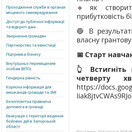
🔹як створит
Проходження служби в органах
місцевого самоврядування
прибутковість бі
Доступ до публічної інформації
та відкриті дані
🔵 В результат
Звернення громадян
власну грантову 
Партнерство та інвестиції
📅 Старт навчан
Підтримка бізнесу
Внутрішньо переміщеним
👆 Встигніть 
особам (ВПО)
четверту х
Гендерна рівність
https://docs.goo
Корисна інформація для
мешканців громади та ЗМІ
Iiak8jtvCWAs9RJ
Безоплантна правнича
допомога в громаді
Евакуація з території ведення
бойових дій в Запорізькій
області
Понеділок, 10 Березня 2025 08