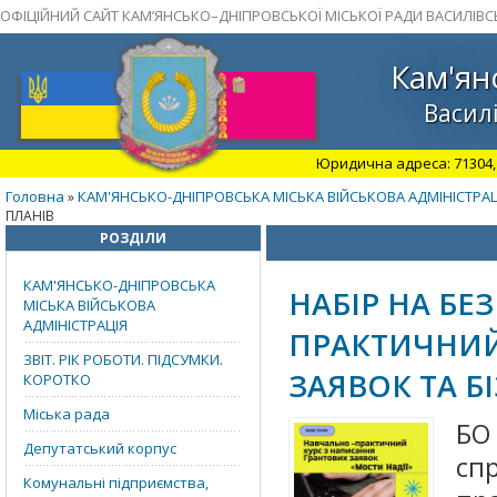
ОФІЦІЙНИЙ САЙТ КАМ’ЯНСЬКО–ДНІПРОВСЬКОЇ МІСЬКОЇ РАДИ ВАСИЛІВС
Кам'ян
Василі
Юридична адреса: 71304, З
Головна
КАМ'ЯНСЬКО-ДНІПРОВСЬКА МІСЬКА ВІЙСЬКОВА АДМІНІСТРАЦ
»
ПЛАНІВ
РОЗДІЛИ
КАМ'ЯНСЬКО-ДНІПРОВСЬКА
НАБІР НА Б
МІСЬКА ВІЙСЬКОВА
АДМІНІСТРАЦІЯ
ПРАКТИЧНИЙ
ЗВІТ. РІК РОБОТИ. ПІДСУМКИ.
ЗАЯВОК ТА Б
КОРОТКО
Міська рада
БО
Депутатський корпус
сп
Комунальні підприємства,