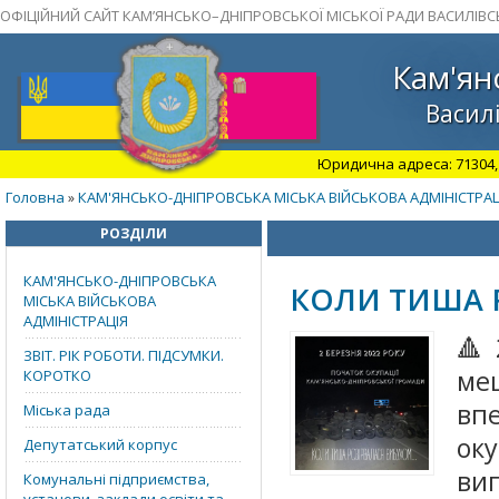
ОФІЦІЙНИЙ САЙТ КАМ’ЯНСЬКО–ДНІПРОВСЬКОЇ МІСЬКОЇ РАДИ ВАСИЛІВС
Кам'ян
Василі
Юридична адреса: 71304, З
Головна
КАМ'ЯНСЬКО-ДНІПРОВСЬКА МІСЬКА ВІЙСЬКОВА АДМІНІСТРАЦ
»
РОЗДІЛИ
КАМ'ЯНСЬКО-ДНІПРОВСЬКА
КОЛИ ТИША Р
МІСЬКА ВІЙСЬКОВА
АДМІНІСТРАЦІЯ
🔺
ЗВІТ. РІК РОБОТИ. ПІДСУМКИ.
ме
КОРОТКО
впе
Міська рада
ок
Депутатський корпус
вип
Комунальні підприємства,