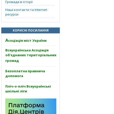
Громада в історії
Наші контакти та Internet-
ресурси
КОРИСНІ ПОСИЛАННЯ
А
соціація міст України
Всеукраїнська Асоціація
об'єднаних територіальних
громад
Безоплатна правнича
допомога
Пліч-о-пліч Всеукраїнські
шкільні ліги