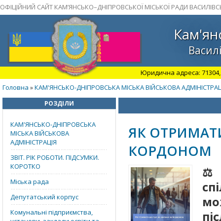
ОФІЦІЙНИЙ САЙТ КАМ’ЯНСЬКО–ДНІПРОВСЬКОЇ МІСЬКОЇ РАДИ ВАСИЛІВС
Кам'ян
Василі
Юридична адреса: 71304, З
Головна
КАМ'ЯНСЬКО-ДНІПРОВСЬКА МІСЬКА ВІЙСЬКОВА АДМІНІСТРАЦ
»
РОЗДІЛИ
КАМ'ЯНСЬКО-ДНІПРОВСЬКА
ЯК ОТРИМАТ
МІСЬКА ВІЙСЬКОВА
АДМІНІСТРАЦІЯ
КОРДОНОМ
ЗВІТ. РІК РОБОТИ. ПІДСУМКИ.
КОРОТКО
⚖️
Міська рада
сп
Депутатський корпус
мо
Комунальні підприємства,
пі