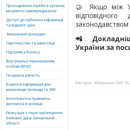
🤝 Якщо між У
Проходження служби в органах
місцевого самоврядування
відповідного
Доступ до публічної інформації
законодавством ц
та відкриті дані
Звернення громадян
📲 Докладніш
Партнерство та інвестиції
України за по
Підтримка бізнесу
Внутрішньо переміщеним
особам (ВПО)
Гендерна рівність
Вівторок, 04 Березня 2025 15:
Корисна інформація для
мешканців громади та ЗМІ
Безоплантна правнича
допомога в громаді
Евакуація з території ведення
бойових дій в Запорізькій
області