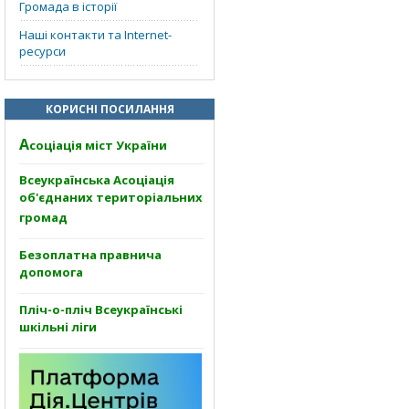
Громада в історії
Наші контакти та Internet-
ресурси
КОРИСНІ ПОСИЛАННЯ
А
соціація міст України
Всеукраїнська Асоціація
об'єднаних територіальних
громад
Безоплатна правнича
допомога
Пліч-о-пліч Всеукраїнські
шкільні ліги