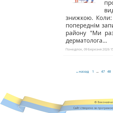
пр
ви
знижкою. Коли: 
попереднім запи
району "Ми раз
дерматолога…
Понеділок, 09 Березня 2026 15
...
←назад
1
47
48
© Виконавчий
Cайт створено за програмо