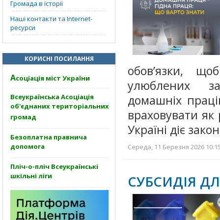
Громада в історії
Наші контакти та Internet-
ресурси
КОРИСНІ ПОСИЛАННЯ
обов’язки, що
А
соціація міст України
улюблених за
Всеукраїнська Асоціація
домашніх праців
об'єднаних територіальних
враховувати як 
громад
Україні діє зако
Безоплатна правнича
допомога
Середа, 11 Березня 2026 10:15
Пліч-о-пліч Всеукраїнські
шкільні ліги
СУБСИДІЯ Д