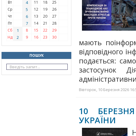
Вт
4
11
18
25
Ср
5
12
19
26
Чт
6
13
20
27
Пт
7
14
21
28
Сб
1
8
15
22
29
Нд
2
9
16
23
30
мають поінфор
відповідного і
ПОШУК
подається: сам
застосунок Д
адміністративн
Вівторок, 10 Березня 2026 16:
10 БЕРЕЗН
УКРАЇНИ
Н