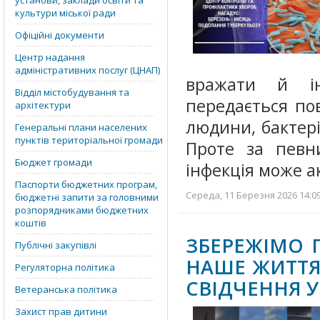
установи, заклади освіти та
культури міської ради
Офіційні документи
Центр надання
адміністративних послуг (ЦНАП)
вражати й ін
Відділ містобудування та
передається по
архітектури
людини, бактер
Генеральні плани населених
пунктів територіальної громади
Проте за певн
Бюджет громади
інфекція може а
Паспорти бюджетних програм,
Середа, 11 Березня 2026 14:09
бюджетні запити за головними
розпорядниками бюджетних
коштів
ЗБЕРЕЖІМО 
Публічні закупівлі
НАШЕ ЖИТТЯ
Регуляторна політика
СВІДЧЕННЯ У
Ветеранська політика
Захист прав дитини