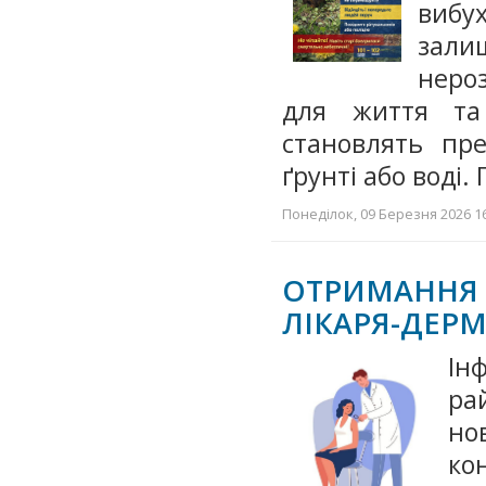
вибу
зали
неро
для життя та
становлять пр
ґрунті або воді.
Понеділок, 09 Березня 2026 16
ОТРИМАННЯ
ЛІКАРЯ-ДЕР
Ін
р
но
ко