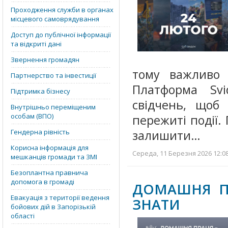
Проходження служби в органах
місцевого самоврядування
Доступ до публічної інформації
та відкриті дані
Звернення громадян
тому важливо з
Партнерство та інвестиції
Платформа Svid
Підтримка бізнесу
свідчень, щоб 
Внутрішньо переміщеним
особам (ВПО)
пережиті події.
Гендерна рівність
залишити…
Корисна інформація для
Середа, 11 Березня 2026 12:08
мешканців громади та ЗМІ
Безоплантна правнича
допомога в громаді
ДОМАШНЯ ПР
Евакуація з території ведення
ЗНАТИ
бойових дій в Запорізькій
області