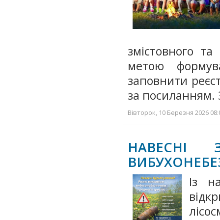
змістовного та
метою формув
заповнити реєст
за посиланням.
Вівторок, 10 Березня 2026 08:
НАВЕСНІ 
ВИБУХОНЕБЕ
Із н
відк
лісо