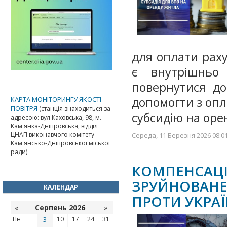
для оплати рах
є внутрішньо
повернутися до
допомогти з оп
КАРТА МОНІТОРИНГУ ЯКОСТІ
ПОВІТРЯ
(станція знаходиться за
субсидію на ор
адресою: вул Каховська, 98, м.
Кам'янка-Дніпровська, відділ
ЦНАП виконавчого комітету
Середа, 11 Березня 2026 08:01
Кам'янсько-Дніпровської міської
ради)
КОМПЕНСА
ЗРУЙНОВАНЕ
КАЛЕНДАР
ПРОТИ УКРА
«
Серпень 2026
»
Пн
3
10
17
24
31