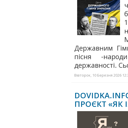
ч
б
1
Державним Гімн
пісня -народ
державності. Сь
Вівторок, 10 Березня 2026 12:
DOVIDKA.IN
ПРОЄКТ «ЯК 