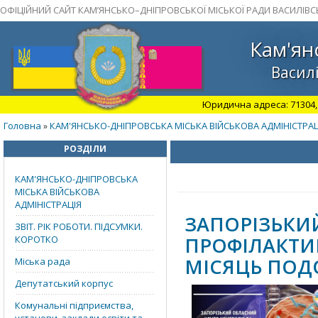
ОФІЦІЙНИЙ САЙТ КАМ’ЯНСЬКО–ДНІПРОВСЬКОЇ МІСЬКОЇ РАДИ ВАСИЛІВС
Кам'ян
Василі
Юридична адреса: 71304, З
Головна
КАМ'ЯНСЬКО-ДНІПРОВСЬКА МІСЬКА ВІЙСЬКОВА АДМІНІСТРАЦ
»
РОЗДІЛИ
КАМ'ЯНСЬКО-ДНІПРОВСЬКА
МІСЬКА ВІЙСЬКОВА
АДМІНІСТРАЦІЯ
ЗАПОРІЗЬКИ
ЗВІТ. РІК РОБОТИ. ПІДСУМКИ.
ПРОФІЛАКТИ
КОРОТКО
МІСЯЦЬ ПОД
Міська рада
Депутатський корпус
Комунальні підприємства,