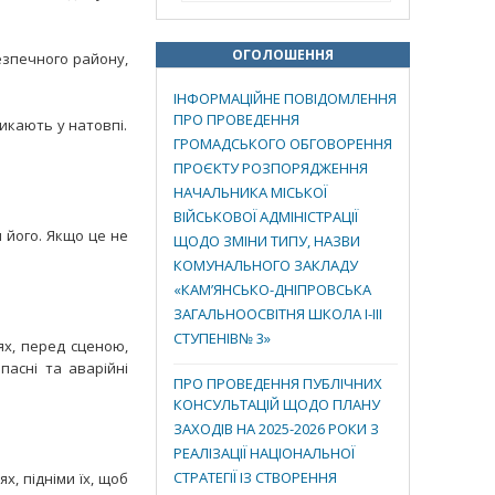
ОГОЛОШЕННЯ
езпечного району,
ІНФОРМАЦІЙНЕ ПОВІДОМЛЕННЯ
ПРО ПРОВЕДЕННЯ
никають у натовпі.
ГРОМАДСЬКОГО ОБГОВОРЕННЯ
ПРОЄКТУ РОЗПОРЯДЖЕННЯ
НАЧАЛЬНИКА МІСЬКОЇ
ВІЙСЬКОВОЇ АДМІНІСТРАЦІЇ
 його. Якщо це не
ЩОДО ЗМІНИ ТИПУ, НАЗВИ
КОМУНАЛЬНОГО ЗАКЛАДУ
«КАМ’ЯНСЬКО-ДНІПРОВСЬКА
ЗАГАЛЬНООСВІТНЯ ШКОЛА І-ІІІ
СТУПЕНІВ№ 3»
ях, перед сценою,
пасні та аварійні
ПРО ПРОВЕДЕННЯ ПУБЛІЧНИХ
КОНСУЛЬТАЦІЙ ЩОДО ПЛАНУ
ЗАХОДІВ НА 2025-2026 РОКИ З
РЕАЛІЗАЦІЇ НАЦІОНАЛЬНОЇ
СТРАТЕГІЇ ІЗ СТВОРЕННЯ
х, підніми їх, щоб