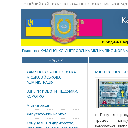
ОФІЦІЙНИЙ САЙТ КАМ’ЯНСЬКО–ДНІПРОВСЬКОЇ МІСЬКОЇ РАД
К
Юридична адрес
Головна
КАМ'ЯНСЬКО-ДНІПРОВСЬКА МІСЬКА ВІЙСЬКОВА А
»
РОЗДІЛИ
МАСОВІ СКУПЧЕ
КАМ'ЯНСЬКО-ДНІПРОВСЬКА
МІСЬКА ВІЙСЬКОВА
АДМІНІСТРАЦІЯ
ЗВІТ. РІК РОБОТИ. ПІДСУМКИ.
КОРОТКО
Міська рада
Депутатський корпус
👉Почуття страху
процес — паніку
Комунальні підприємства,
знижується відп