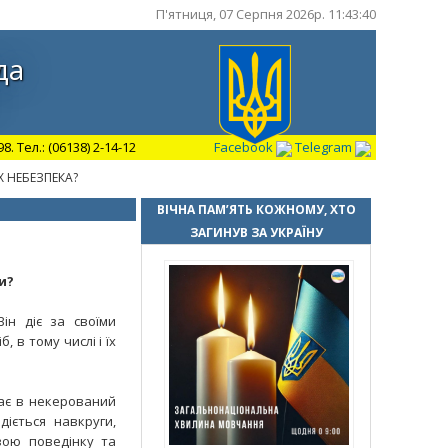
П'ятниця, 07 Серпня 2026р. 11:43:41
да
 Тел.: (06138) 2-14-12
Facebook
Telegram
Х НЕБЕЗПЕКА?
ВІЧНА ПАМ’ЯТЬ КОЖНОМУ, ХТО
ЗАГИНУВ ЗА УКРАЇНУ
и?
ін діє за своїми
 в тому числі і їх
тає в некерований
іється навкруги,
вою поведінку та