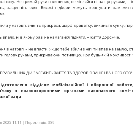
клітину. Не тримай руки в кишенях, не чіпляйся ні за що руками, – 
ть, защепніть одяг. Високі підбори можуть коштувати вам життя
ок.
пили у натовп, зніміть прикраси, шарф, краватку, викиньте сумку, парас
ь впало, ні в якому разі не намагайся підняти, – життя дорожче.
ння в натовпі – не впасти. Якщо тебе збили з ніг і ти впав на землю, 
ити голову руками, прикриваючи потилицю. При будь-якій можливості
ІД ПРАВИЛЬНИХ ДІЙ ЗАЛЕЖИТЬ ЖИТТЯ ТА ЗДОРОВ'Я ВАШЕ І ВАШОГО ОТО
ідготовлено відділом мобілізаційної і оборонної роботи
в’язку з правоохоронними органами виконавчого коміте
ської ради
я 2025 11:11 | Переглядів: 389