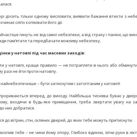
алася.
ері досить тільки одному висловити, виявити бажання втекти з неб
очинає сліпо копіювати його дії.
найчастіше гинуть не від самої небезпеки, а від страху і паніки, що ви
жди пам’ятати та передбачати можливу небезпеку.
інки у натовпі під час масових заходів:
ути у натовпі, краще правило — не потрапляти в нього або обминути
му разі не йти проти натовпу.
о найнебезпечніше – бути затиснутим і затоптаним у натовпі!
прориваються вперед, до виходу. Найбільша тиснява буває у двер
. Тому, входячи в будь-яке приміщення, треба звертати увагу на за
 до них добратися.
ся до вітрин, стін, скляних дверей, до яких тебе можуть притиснути.
ахопив тебе – не чини йому опору. Глибоко вдихни, зігни руки в ліктя