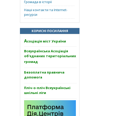
Громада в історії
Наші контакти та Internet-
ресурси
КОРИСНІ ПОСИЛАННЯ
А
соціація міст України
Всеукраїнська Асоціація
об'єднаних територіальних
громад
Безоплатна правнича
допомога
Пліч-о-пліч Всеукраїнські
шкільні ліги