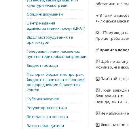
установи, заклади освіти та
обставини, що скл
культури міської ради
Офіційні документи
🔸В такій атмосф
як людська маса п
Центр надання
адміністративних послуг (ЦНАП)
🙆🙆‍♂️Тому люди 
Відділ містобудування та
Про це треба зав
архітектури
✅ Правила повед
Генеральні плани населених
пунктів територіальної громади
1️⃣ Щоб не загин
Бюджет громади
можливо, ні в яко
Паспорти бюджетних програм,
2️⃣ Пам’ятайте, щ
бюджетні запити за головними
розпорядниками бюджетних
коштів
3️⃣ Люди завжди 
біля арени і т.і
Публічні закупівлі
виходи, знати, як
Регуляторна політика
4️⃣ Не наближайте
Ветеранська політика
5️⃣ Якщо натовп з
Захист прав дитини