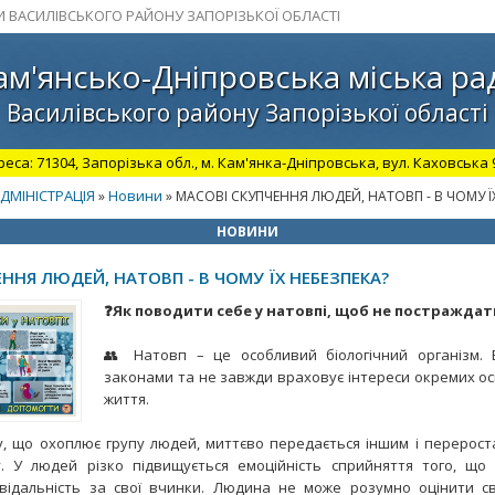
И ВАСИЛІВСЬКОГО РАЙОНУ ЗАПОРІЗЬКОЇ ОБЛАСТІ
ам'янсько-Дніпровська міська ра
Василівського району Запорізької області
а: 71304, Запорізька обл., м. Кам'янка-Дніпровська, вул. Каховська 98.
ДМІНІСТРАЦІЯ
Новини
»
» МАСОВІ СКУПЧЕННЯ ЛЮДЕЙ, НАТОВП - В ЧОМУ Ї
НОВИНИ
ННЯ ЛЮДЕЙ, НАТОВП - В ЧОМУ ЇХ НЕБЕЗПЕКА?
❓Як поводити себе у натовпі, щоб не постраждат
👥 Натовп – це особливий біологічний організм. В
законами та не завжди враховує інтереси окремих осіб,
життя.
, що охоплює групу людей, миттєво передається іншим і перерос
. У людей різко підвищується емоційність сприйняття того, що д
овідальність за свої вчинки. Людина не може розумно оцінити с