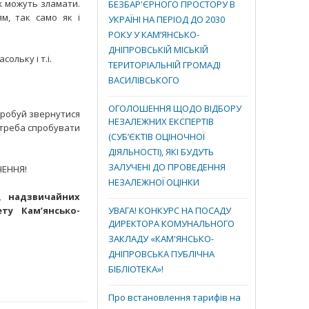
їх можуть зламати.
БЕЗБАР'ЄРНОГО ПРОСТОРУ В
м, так само як і
УКРАЇНІ НА ПЕРІОД ДО 2030
РОКУ У КАМ’ЯНСЬКО-
ДНІПРОВСЬКІЙ МІСЬКІЙ
ольку і т.і.
ТЕРИТОРІАЛЬНІЙ ГРОМАДІ
ВАСИЛІВСЬКОГО
ОГОЛОШЕННЯ ЩОДО ВІДБОРУ
спробуй звернутися
НЕЗАЛЕЖНИХ ЕКСПЕРТІВ
 треба спробувати
(СУБ’ЄКТІВ ОЦІНОЧНОЇ
ДІЯЛЬНОСТІ), ЯКІ БУДУТЬ
ЗАЛУЧЕНІ ДО ПРОВЕДЕННЯ
ЧЕННЯ!
НЕЗАЛЕЖНОЇ ОЦІНКИ
, надзвичайних
ту Кам’янсько-
УВАГА! КОНКУРС НА ПОСАДУ
ДИРЕКТОРА КОМУНАЛЬНОГО
ЗАКЛАДУ «КАМ'ЯНСЬКО-
ДНІПРОВСЬКА ПУБЛІЧНА
БІБЛІОТЕКА»!
Про встановлення тарифів на