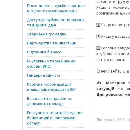
захистити грудну 
Проходження служби в органах
Якщо є можливіс
місцевого самоврядування
розв’язаний шнур
Доступ до публічної інформації
6️⃣ Якщо ви потра
та відкриті дані
Звернення громадян
7️⃣ Якщо у вас щос
Партнерство та інвестиції
8️⃣ Головне завда
Підтримка бізнесу
клубком і захист
встати на ноги.
Внутрішньо переміщеним
особам (ВПО)
👆ПАМ'ЯТАЙТЕ! В
Гендерна рівність
✍️ Матеріал п
Корисна інформація для
ситуацій та з
мешканців громади та ЗМІ
Дніпровської мі
Безоплантна правнича
допомога в громаді
Евакуація з території ведення
бойових дій в Запорізькій
Понеділок, 20 Січн
області