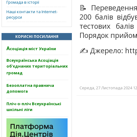
Громада в історії
📝 Переведення
Наші контакти та Internet-
200 балів відб
ресурси
тестових балі
Порядок прийом
КОРИСНІ ПОСИЛАННЯ
А
✍️ Джерело: http
соціація міст України
Всеукраїнська Асоціація
об'єднаних територіальних
громад
Безоплатна правнича
Середа, 27 Листопада 2024 12:
допомога
Пліч-о-пліч Всеукраїнські
шкільні ліги