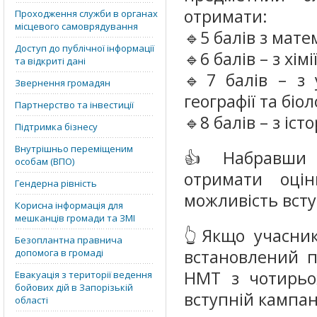
отримати:
Проходження служби в органах
місцевого самоврядування
🔹5 балів з мате
Доступ до публічної інформації
🔹6 балів – з хімії
та відкриті дані
🔹7 балів – з у
Звернення громадян
географії та біоло
Партнерство та інвестиції
🔹8 балів – з істо
Підтримка бізнесу
Внутрішньо переміщеним
👍 Набравши 
особам (ВПО)
отримати оці
Гендерна рівність
можливість всту
Корисна інформація для
мешканців громади та ЗМІ
👆Якщо учасни
Безоплантна правнича
встановлений п
допомога в громаді
НМТ з чотирьо
Евакуація з території ведення
бойових дій в Запорізькій
вступній кампані
області