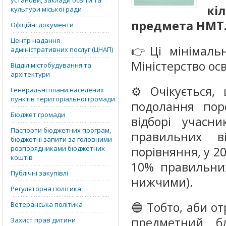
установи, заклади освіти та
кі
культури міської ради
предмета НМТ
Офіційні документи
Центр надання
👉Ці мінімальн
адміністративних послуг (ЦНАП)
Міністерство осв
Відділ містобудування та
архітектури
⚙️ Очікується,
Генеральні плани населених
пунктів територіальної громади
подолання пор
Бюджет громади
відборі учас
Паспорти бюджетних програм,
правильних в
бюджетні запити за головними
розпорядниками бюджетних
порівняння, у 2
коштів
10% правильних
Публічні закупівлі
нижчими).
Регуляторна політика
🔵 Тобто, аби о
Ветеранська політика
предметний б
Захист прав дитини