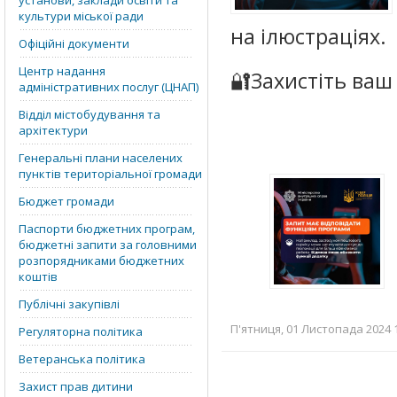
установи, заклади освіти та
культури міської ради
на ілюстраціях.
Офіційні документи
Центр надання
🔐Захистіть ваш
адміністративних послуг (ЦНАП)
Відділ містобудування та
архітектури
Генеральні плани населених
пунктів територіальної громади
Бюджет громади
Паспорти бюджетних програм,
бюджетні запити за головними
розпорядниками бюджетних
коштів
Публічні закупівлі
П'ятниця, 01 Листопада 2024 1
Регуляторна політика
Ветеранська політика
Захист прав дитини