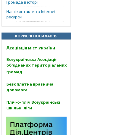
Громада в історії
Наші контакти та Internet-
ресурси
КОРИСНІ ПОСИЛАННЯ
А
соціація міст України
Всеукраїнська Асоціація
об'єднаних територіальних
громад
Безоплатна правнича
допомога
Пліч-о-пліч Всеукраїнські
шкільні ліги