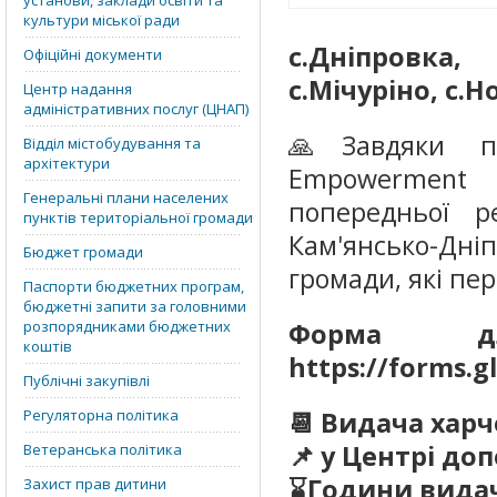
установи, заклади освіти та
культури міської ради
с.Дніпровка, 
Офіційні документи
с.Мічуріно, с.
Центр надання
адміністративних послуг (ЦНАП)
🙏Завдяки пі
Відділ містобудування та
архітектури
Empowerment 
Генеральні плани населених
попередньої р
пунктів територіальної громади
Кам'янсько-Дні
Бюджет громади
громади, які пе
Паспорти бюджетних програм,
бюджетні запити за головними
розпорядниками бюджетних
Форма для
коштів
https://forms.g
Публічні закупівлі
Регуляторна політика
📆 Видача харч
📌 у Центрі д
Ветеранська політика
⌛️Години видачі
Захист прав дитини