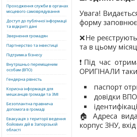
Проходження служби в органах
Увага! Видаєтьс
місцевого самоврядування
форму заповнює 
Доступ до публічної інформації
та відкриті дані
❌Не реєструють
Звернення громадян
та в цьому міся
Партнерство та інвестиції
Підтримка бізнесу
❗️Під час отри
Внутрішньо переміщеним
ОРИГІНАЛИ таки
особам (ВПО)
Гендерна рівність
паспорт от
Корисна інформація для
мешканців громади та ЗМІ
довідки ВПО
Безоплантна правнича
ідентифікац
допомога в громаді
🏠 Адреса вида
Евакуація з території ведення
корпус ЗНУ, вхід
бойових дій в Запорізькій
області