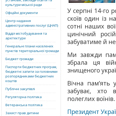
установи, заклади освіти та
культури міської ради
У серпні 14-го 
Офіційні документи
скоїв один із н
Центр надання
сотні наших вої
адміністративних послуг (ЦНАП)
цинічний росій
Відділ містобудування та
архітектури
забуватиме й н
Генеральні плани населених
пунктів територіальної громади
Ми завжди пам
Бюджет громади
збрала ця вій
Паспорти бюджетних програм,
знищеного украї
бюджетні запити за головними
розпорядниками бюджетних
коштів
Вічна пам’ять 
Публічні закупівлі
забуває, хто
Регуляторна політика
полеглих воїнів.
Ветеранська політика
Президент Укра
Захист прав дитини