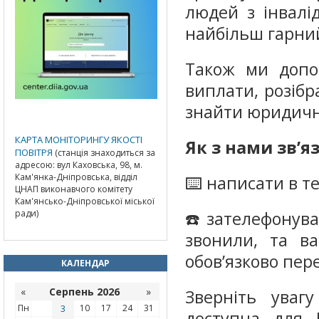
людей з інвалі
найбільш гарний
Також ми допо
виплати, розібр
знайти юридичн
КАРТА МОНІТОРИНГУ ЯКОСТІ
Як з нами звʼя
ПОВІТРЯ
(станція знаходиться за
адресою: вул Каховська, 98, м.
Кам'янка-Дніпровська, відділ
⌨️ написати в т
ЦНАП виконавчого комітету
Кам'янсько-Дніпровської міської
ради)
☎️ зателефонува
звонили, та в
обовʼязково пе
КАЛЕНДАР
«
Серпень 2026
»
Зверніть уваг
Пн
3
10
17
24
31
доступна для 