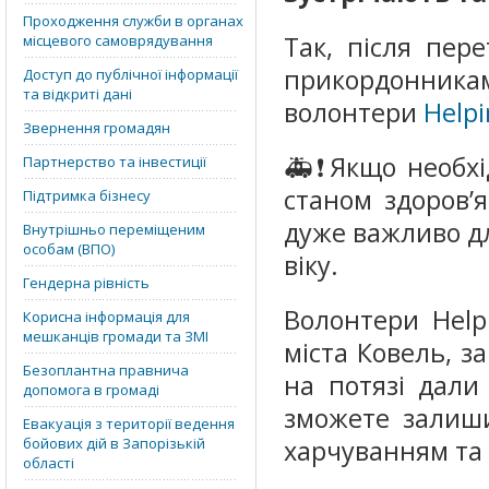
Проходження служби в органах
Так, після пер
місцевого самоврядування
прикордонника
Доступ до публічної інформації
та відкриті дані
волонтери
Helpi
Звернення громадян
🚑❗️Якщо необх
Партнерство та інвестиції
станом здоров’
Підтримка бізнесу
дуже важливо дл
Внутрішньо переміщеним
особам (ВПО)
віку.
Гендерна рівність
Волонтери Help
Корисна інформація для
мешканців громади та ЗМІ
міста Ковель, 
Безоплантна правнича
на потязі дали 
допомога в громаді
зможете залиши
Евакуація з території ведення
бойових дій в Запорізькій
харчуванням та 
області