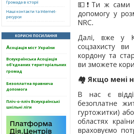
Громада в історії
💵❗️Ти ж сами 
Наші контакти та Internet-
допомогу у роз
ресурси
NRC.
Далі, вже у К
КОРИСНІ ПОСИЛАННЯ
соцзахисту ви
А
соціація міст України
кордону та ста
Всеукраїнська Асоціація
ви зможете кори
об'єднаних територіальних
громад
🏘 Якщо мені н
Безоплатна правнича
допомога
В нас є відді
безоплатне жи
Пліч-о-пліч Всеукраїнські
шкільні ліги
гуртожитки) або
областях країн
враховуємо пот