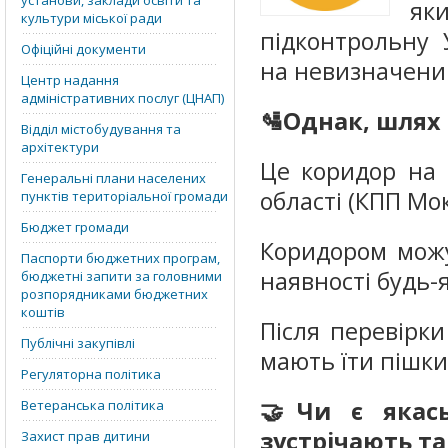
установи, заклади освіти та
як
культури міської ради
підконтрольну 
Офіційні документи
на невизначени
Центр надання
адміністративних послуг (ЦНАП)
🛂Однак, шлях 
Відділ містобудування та
архітектури
Це коридор на 
Генеральні плани населених
області (КПП Мо
пунктів територіальної громади
Бюджет громади
Коридором можу
Паспорти бюджетних програм,
наявності будь-
бюджетні запити за головними
розпорядниками бюджетних
коштів
Після перевірк
Публічні закупівлі
мають їти пішки
Регуляторна політика
🤝Чи є якас
Ветеранська політика
зустрічають т
Захист прав дитини