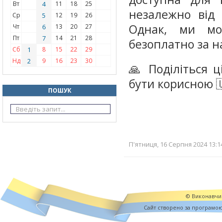
Вт
4
11
18
25
незалежно від 
Ср
5
12
19
26
Однак, ми мо
Чт
6
13
20
27
Пт
7
14
21
28
безоплатно за н
Сб
1
8
15
22
29
Нд
2
9
16
23
30
🙏 Поділіться 
бути корисною 
ПОШУК
П'ятниця, 16 Серпня 2024 13:1
© Виконавчий
Cайт створено за програмо