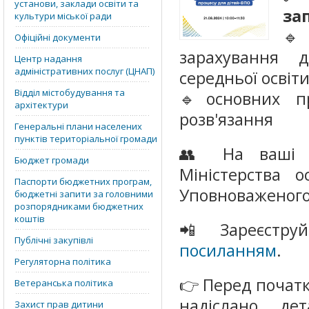
установи, заклади освіти та
за
культури міської ради
🔹
Офіційні документи
зарахування 
Центр надання
адміністративних послуг (ЦНАП)
середньої освіти
Відділ містобудування та
🔹основних п
архітектури
розв'язання
Генеральні плани населених
пунктів територіальної громади
👥 На ваші з
Бюджет громади
Міністерства о
Паспорти бюджетних програм,
Уповноваженого 
бюджетні запити за головними
розпорядниками бюджетних
коштів
📲 Зареєстру
Публічні закупівлі
посиланням
.
Регуляторна політика
👉 Перед початк
Ветеранська політика
надіслано де
Захист прав дитини