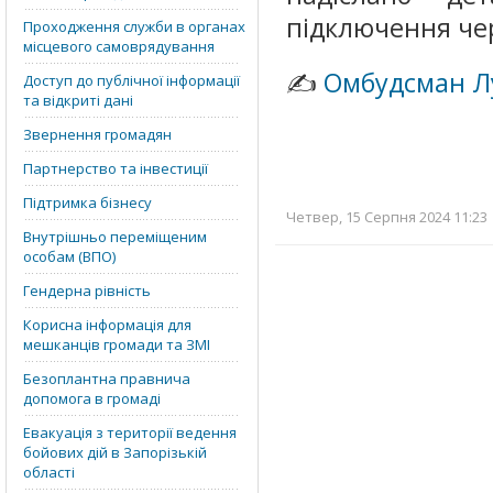
підключення че
Проходження служби в органах
місцевого самоврядування
✍️
Омбудсман Л
Доступ до публічної інформації
та відкриті дані
Звернення громадян
Партнерство та інвестиції
Підтримка бізнесу
Четвер, 15 Серпня 2024 11:23 
Внутрішньо переміщеним
особам (ВПО)
Гендерна рівність
Корисна інформація для
мешканців громади та ЗМІ
Безоплантна правнича
допомога в громаді
Евакуація з території ведення
бойових дій в Запорізькій
області