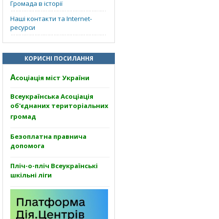
Громада в історії
Наші контакти та Internet-
ресурси
КОРИСНІ ПОСИЛАННЯ
А
соціація міст України
Всеукраїнська Асоціація
об'єднаних територіальних
громад
Безоплатна правнича
допомога
Пліч-о-пліч Всеукраїнські
шкільні ліги