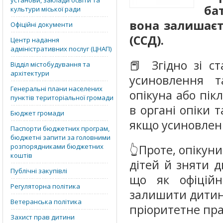
установи, заклади освіти та
ба
культури міської ради
вона залишаєть
Офіційні документи
(ССД).
Центр надання
адміністративних послуг (ЦНАП)
📕 Згідно зі с
Відділ містобудування та
архітектури
усиновлення т
Генеральні плани населених
опікуна або пік
пунктів територіальної громади
в органі опіки 
Бюджет громади
якщо усиновленн
Паспорти бюджетних програм,
бюджетні запити за головними
розпорядниками бюджетних
👆Проте, опікун
коштів
дітей й зняти д
Публічні закупівлі
що як офіційн
Регуляторна політика
залишити дитину
Ветеранська політика
пріоритетне пра
Захист прав дитини