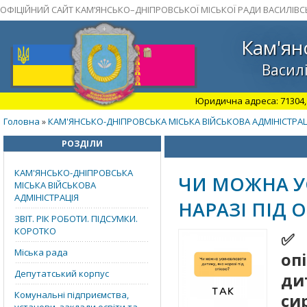
ОФІЦІЙНИЙ САЙТ КАМ’ЯНСЬКО–ДНІПРОВСЬКОЇ МІСЬКОЇ РАДИ ВАСИЛІВС
Кам'ян
Василі
Юридична адреса: 71304, З
Головна
КАМ'ЯНСЬКО-ДНІПРОВСЬКА МІСЬКА ВІЙСЬКОВА АДМІНІСТРАЦ
»
РОЗДІЛИ
КАМ'ЯНСЬКО-ДНІПРОВСЬКА
ЧИ МОЖНА У
МІСЬКА ВІЙСЬКОВА
АДМІНІСТРАЦІЯ
НАРАЗІ ПІД 
ЗВІТ. РІК РОБОТИ. ПІДСУМКИ.
КОРОТКО
✅ 
Міська рада
оп
Депутатський корпус
ди
Комунальні підприємства,
си