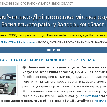
И ВАСИЛІВСЬКОГО РАЙОНУ ЗАПОРІЗЬКОЇ ОБЛАСТІ
ам'янсько-Дніпровська міська ра
Василівського району Запорізької області
а: 71304, Запорізька обл., м. Кам'янка-Дніпровська, вул. Каховська 98.
ДМІНІСТРАЦІЯ
Новини
»
» ЯК ПОДІЛИТИСЯ АВТО ТА ПРИЗНАЧИТИ НАЛЕЖ
НОВИНИ
Я АВТО ТА ПРИЗНАЧИТИ НАЛЕЖНОГО КОРИСТУВАЧА
🤓
Належний користувач – це особа, яка на зак
керує транспортним засобом, який їй не належит
👆Тобто за порушення ПДР відповідатиме не власник,
того ж у належного користувача відображатиметь
реєстрацію транспортного засобу, яким він керує, у зас
🔵 Призначити належного користувача можливо у бу
сервісному центрі МВС або онлайн у
Кабінеті водія
чи в
оформлення послуги у Кабінеті водія і у Дії читайте за
посила