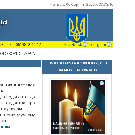
Четвер, 06 Серпня 2026р. 03:38:17
да
 Тел.: (06138) 2-14-12
Facebook
Telegram
НОГО КОРИСТУВАЧА
ВІЧНА ПАМ’ЯТЬ КОЖНОМУ, ХТО
ЗАГИНУВ ЗА УКРАЇНУ
онних підставах
ь.
 а водій авто. До
ся свідоцтво про
тосунку Дія.
дь-якому зручному
 Дії.
нням
.