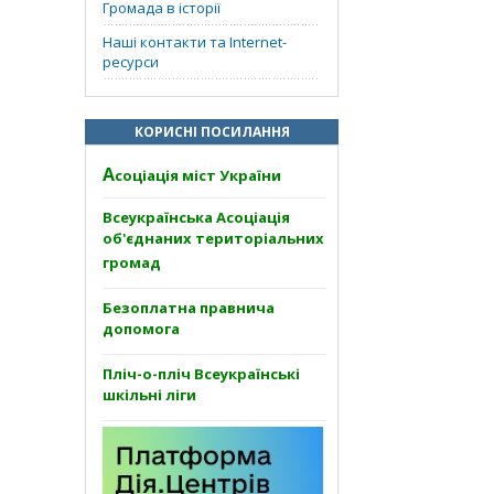
Громада в історії
Наші контакти та Internet-
ресурси
КОРИСНІ ПОСИЛАННЯ
А
соціація міст України
Всеукраїнська Асоціація
об'єднаних територіальних
громад
Безоплатна правнича
допомога
Пліч-о-пліч Всеукраїнські
шкільні ліги