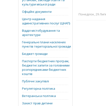
установи, заклади освіти та
культури міської ради
Офіційні документи
Понеділок, 29 Липн
Центр надання
адміністративних послуг (ЦНАП)
Відділ містобудування та
архітектури
Генеральні плани населених
пунктів територіальної громади
Бюджет громади
Паспорти бюджетних програм,
бюджетні запити за головними
розпорядниками бюджетних
коштів
Публічні закупівлі
Регуляторна політика
Ветеранська політика
Захист прав дитини