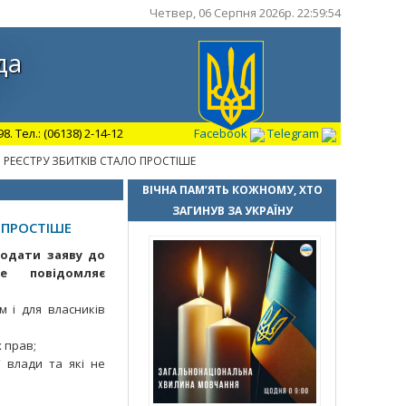
Четвер, 06 Серпня 2026р. 22:59:55
да
 Тел.: (06138) 2-14-12
Facebook
Telegram
РЕЄСТРУ ЗБИТКІВ СТАЛО ПРОСТІШЕ
ВІЧНА ПАМ’ЯТЬ КОЖНОМУ, ХТО
ЗАГИНУВ ЗА УКРАЇНУ
 ПРОСТІШЕ
подати заяву до
е повідомляє
м і для власників
х прав;
 влади та які не