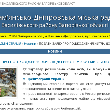
И ВАСИЛІВСЬКОГО РАЙОНУ ЗАПОРІЗЬКОЇ ОБЛАСТІ
ам'янсько-Дніпровська міська ра
Василівського району Запорізької області
а: 71304, Запорізька обл., м. Кам'янка-Дніпровська, вул. Каховська 98.
ДМІНІСТРАЦІЯ
Новини
»
» ПОДАТИ ЗАЯВУ ПРО ПОШКОДЖЕННЯ ЖИТЛА ДО 
НОВИНИ
 ПРО ПОШКОДЖЕННЯ ЖИТЛА ДО РЕЄСТРУ ЗБИТКІВ СТАЛО
👉Відтепер розширено коло осіб, які можуть 
міжнародного Реєстру збитків. Про ц
Мінреінтеграції України
.
🔵 Відповідний сервіс на порталі Дія став доступни
пошкодженого чи знищеного житла, у яких:
🔹 право власності не зареєстроване в Реєстрі речови
🔹 немає акта про пошкоджене майно від місцевої
ограму єВідновлення;
ово окупованих територіях або в зоні бойових дій.