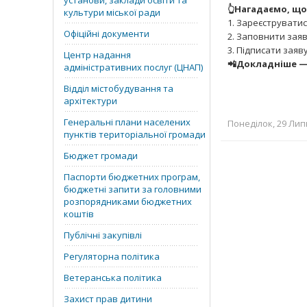
установи, заклади освіти та
👆Нагадаємо, що
культури міської ради
1. Зареєструватис
Офіційні документи
2. Заповнити заяв
3. Підписати заяв
Центр надання
📲Докладніше —
адміністративних послуг (ЦНАП)
Відділ містобудування та
архітектури
Генеральні плани населених
Понеділок, 29 Липн
пунктів територіальної громади
Бюджет громади
Паспорти бюджетних програм,
бюджетні запити за головними
розпорядниками бюджетних
коштів
Публічні закупівлі
Регуляторна політика
Ветеранська політика
Захист прав дитини