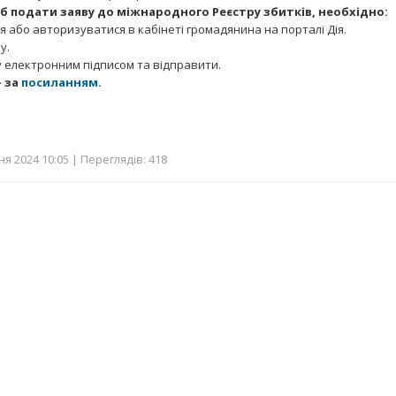
б подати заяву до міжнародного Реєстру збитків, необхідно:
я або авторизуватися в кабінеті громадянина на порталі Дія.
у.
у електронним підписом та відправити.
 за
посиланням
.
я 2024 10:05 | Переглядів: 418