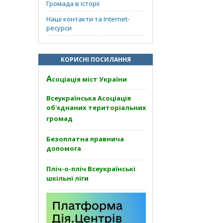
Громада в історії
Наші контакти та Internet-
ресурси
КОРИСНІ ПОСИЛАННЯ
А
соціація міст України
Всеукраїнська Асоціація
об'єднаних територіальних
громад
Безоплатна правнича
допомога
Пліч-о-пліч Всеукраїнські
шкільні ліги