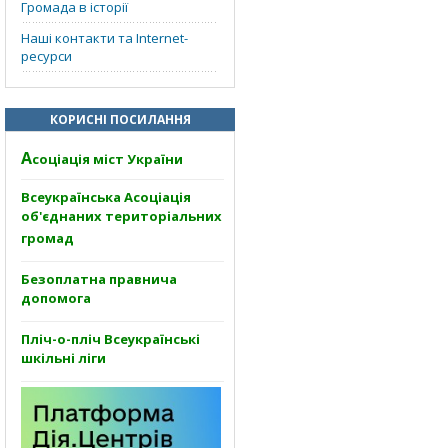
Громада в історії
Наші контакти та Internet-
ресурси
КОРИСНІ ПОСИЛАННЯ
А
соціація міст України
Всеукраїнська Асоціація
об'єднаних територіальних
громад
Безоплатна правнича
допомога
Пліч-о-пліч Всеукраїнські
шкільні ліги