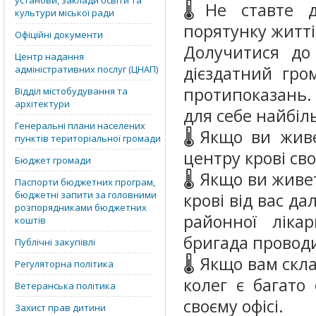
установи, заклади освіти та
🌡Не ставте д
культури міської ради
порятунку житті
Офіційні документи
Долучитися до
Центр надання
дієздатний гро
адміністративних послуг (ЦНАП)
протипоказань. 
Відділ містобудування та
архітектури
для себе найбіл
Генеральні плани населених
🌡Якщо ви живе
пунктів територіальної громади
центру крові сво
Бюджет громади
🌡 Якщо ви живет
Паспорти бюджетних програм,
бюджетні запити за головними
крові від вас д
розпорядниками бюджетних
районної ліка
коштів
бригада проводи
Публічні закупівлі
🌡 Якщо вам скл
Регуляторна політика
колег є багато
Ветеранська політика
своєму офісі.
Захист прав дитини