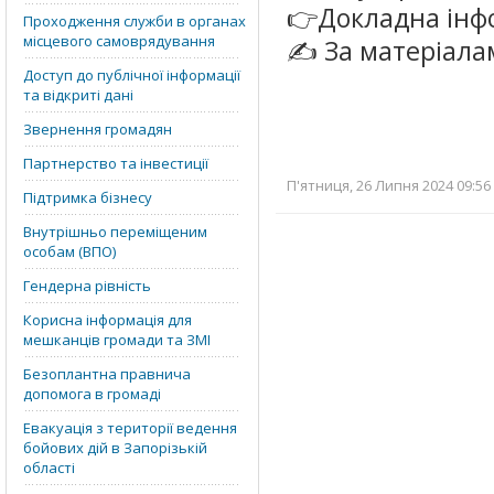
👉Докладна інф
Проходження служби в органах
місцевого самоврядування
✍️ За матеріал
Доступ до публічної інформації
та відкриті дані
Звернення громадян
Партнерство та інвестиції
П'ятниця, 26 Липня 2024 09:56
Підтримка бізнесу
Внутрішньо переміщеним
особам (ВПО)
Гендерна рівність
Корисна інформація для
мешканців громади та ЗМІ
Безоплантна правнича
допомога в громаді
Евакуація з території ведення
бойових дій в Запорізькій
області