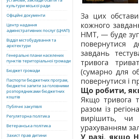
установи, заклади освіти та
культури міської ради
За цих обстави
Офіційні документи
кожного завдан
Центр надання
адміністративних послуг (ЦНАП)
НМТ, — буде зуп
Відділ містобудування та
повернутися 
архітектури
завдань тестув
Генеральні плани населених
тривога трив
пунктів територіальної громади
(сумарно для о
Бюджет громади
повернутися і 
Паспорти бюджетних програм,
бюджетні запити за головними
Що робити, як
розпорядниками бюджетних
коштів
Якщо тривога т
Публічні закупівлі
разом із регіо
Регуляторна політика
вирішить, чи
урахуванням за
Ветеранська політика
У разі, якщо 
Захист прав дитини