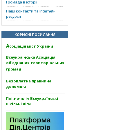
Громада в історії
Наші контакти та Internet-
ресурси
КОРИСНІ ПОСИЛАННЯ
А
соціація міст України
Всеукраїнська Асоціація
об'єднаних територіальних
громад
Безоплатна правнича
допомога
Пліч-о-пліч Всеукраїнські
шкільні ліги