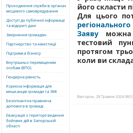
його скласти п
Проходження служби в органах
місцевого самоврядування
Для цього по
Доступ до публічної інформації
регіональног
та відкриті дані
Заяву
можна п
Звернення громадян
тестовий пун
Партнерство та інвестиції
протягом трьо
Підтримка бізнесу
коли ви склад
Внутрішньо переміщеним
особам (ВПО)
Гендерна рівність
Корисна інформація для
мешканців громади та ЗМІ
Вівторок, 28 Травня 2024 08:5
Безоплантна правнича
допомога в громаді
Евакуація з території ведення
бойових дій в Запорізькій
області