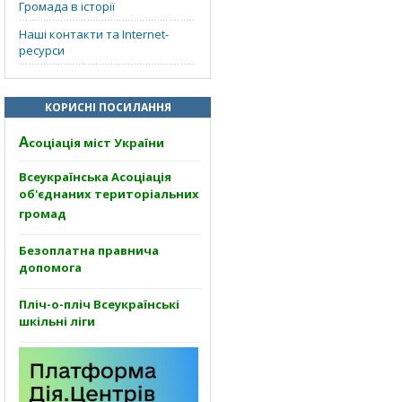
Громада в історії
Наші контакти та Internet-
ресурси
КОРИСНІ ПОСИЛАННЯ
А
соціація міст України
Всеукраїнська Асоціація
об'єднаних територіальних
громад
Безоплатна правнича
допомога
Пліч-о-пліч Всеукраїнські
шкільні ліги