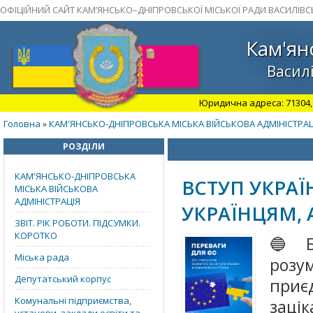
ОФІЦІЙНИЙ САЙТ КАМ’ЯНСЬКО–ДНІПРОВСЬКОЇ МІСЬКОЇ РАДИ ВАСИЛІВС
Кам'ян
Василі
Юридична адреса: 71304, З
Головна
КАМ'ЯНСЬКО-ДНІПРОВСЬКА МІСЬКА ВІЙСЬКОВА АДМІНІСТРАЦ
»
РОЗДІЛИ
КАМ'ЯНСЬКО-ДНІПРОВСЬКА
ВСТУП УКРАЇ
МІСЬКА ВІЙСЬКОВА
АДМІНІСТРАЦІЯ
УКРАЇНЦЯМ,
ЗВІТ. РІК РОБОТИ. ПІДСУМКИ.
КОРОТКО
🔵 Б
Міська рада
розу
Депутатський корпус
приє
Комунальні підприємства,
заці