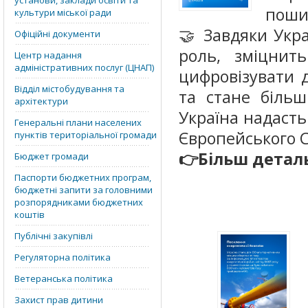
установи, заклади освіти та
пошир
культури міської ради
🤝 Завдяки Укр
Офіційні документи
роль, зміцнить
Центр надання
адміністративних послуг (ЦНАП)
цифровізувати 
Відділ містобудування та
та стане більш
архітектури
Україна надаст
Генеральні плани населених
Європейського 
пунктів територіальної громади
👉Більш деталь
Бюджет громади
Паспорти бюджетних програм,
бюджетні запити за головними
розпорядниками бюджетних
коштів
Публічні закупівлі
Регуляторна політика
Ветеранська політика
Захист прав дитини