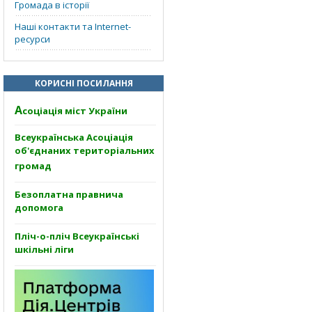
Громада в історії
Наші контакти та Internet-
ресурси
КОРИСНІ ПОСИЛАННЯ
А
соціація міст України
Всеукраїнська Асоціація
об'єднаних територіальних
громад
Безоплатна правнича
допомога
Пліч-о-пліч Всеукраїнські
шкільні ліги