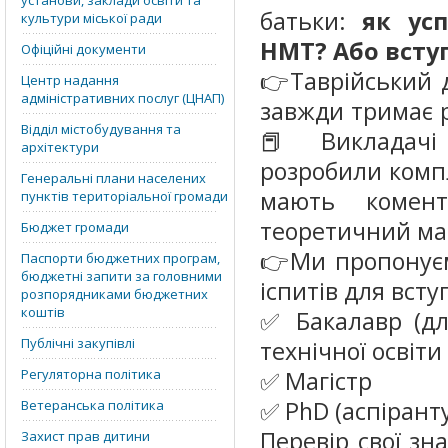
установи, заклади освіти та
батьки:
як ус
культури міської ради
НМТ? Або вступ
Офіційні документи
👉Таврійський 
Центр надання
адміністративних послуг (ЦНАП)
завжди тримає ру
Відділ містобудування та
📕 Викладачі
архітектури
розробили компл
Генеральні плани населених
мають комент
пунктів територіальної громади
теоретичний ма
Бюджет громади
👉Ми пропонуєм
Паспорти бюджетних програм,
бюджетні запити за головними
іспитів для вступ
розпорядниками бюджетних
коштів
✅ Бакалавр (дл
Публічні закупівлі
технічної освіти
Регуляторна політика
✅ Магістр
✅ PhD (аспірант
Ветеранська політика
Перевір свої зн
Захист прав дитини