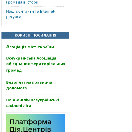
Громада в історії
Наші контакти та Internet-
ресурси
КОРИСНІ ПОСИЛАННЯ
А
соціація міст України
Всеукраїнська Асоціація
об'єднаних територіальних
громад
Безоплатна правнича
допомога
Пліч-о-пліч Всеукраїнські
шкільні ліги