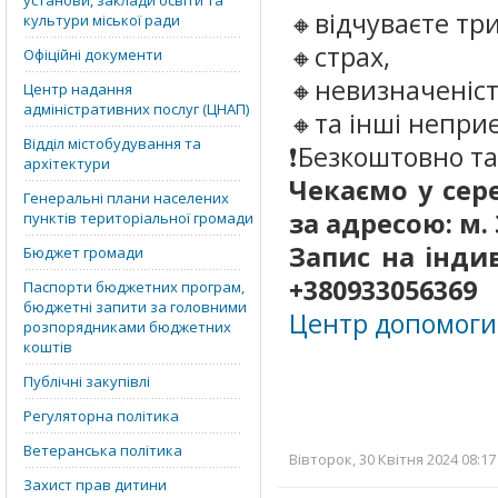
установи, заклади освіти та
🔸відчуваєте тр
культури міської ради
🔸страх,
Офіційні документи
🔸невизначеніст
Центр надання
адміністративних послуг (ЦНАП)
🔸та інші непри
Відділ містобудування та
❗️Безкоштовно т
архітектури
Чекаємо у серед
Генеральні плани населених
за адресою: м. 
пунктів територіальної громади
Запис на інди
Бюджет громади
+380933056369
Паспорти бюджетних програм,
бюджетні запити за головними
Центр допомоги
розпорядниками бюджетних
коштів
Публічні закупівлі
Регуляторна політика
Ветеранська політика
Вівторок, 30 Квітня 2024 08:17
Захист прав дитини