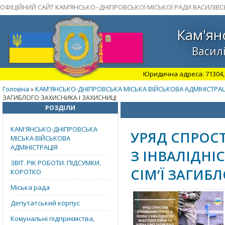
ОФІЦІЙНИЙ САЙТ КАМ’ЯНСЬКО–ДНІПРОВСЬКОЇ МІСЬКОЇ РАДИ ВАСИЛІВС
Кам'ян
Василі
Юридична адреса: 71304, З
Головна
КАМ'ЯНСЬКО-ДНІПРОВСЬКА МІСЬКА ВІЙСЬКОВА АДМІНІСТРАЦ
»
ЗАГИБЛОГО ЗАХИСНИКА І ЗАХИСНИЦІ
РОЗДІЛИ
КАМ'ЯНСЬКО-ДНІПРОВСЬКА
УРЯД СПРОС
МІСЬКА ВІЙСЬКОВА
АДМІНІСТРАЦІЯ
З ІНВАЛІДНІ
ЗВІТ. РІК РОБОТИ. ПІДСУМКИ.
СІМ’Ї ЗАГИБ
КОРОТКО
Міська рада
Депутатський корпус
Комунальні підприємства,