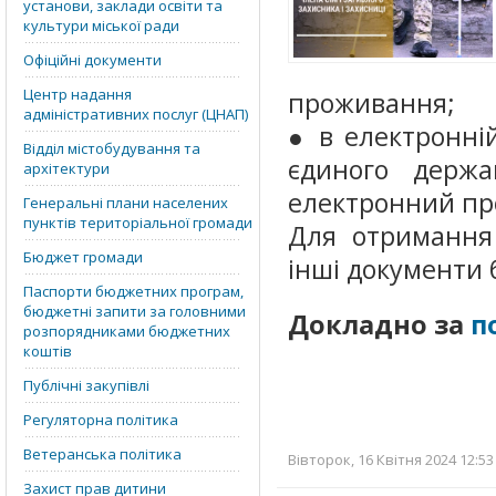
установи, заклади освіти та
культури міської ради
Офіційні документи
Центр надання
проживання;
адміністративних послуг (ЦНАП)
● в електронній
Відділ містобудування та
єдиного держа
архітектури
електронний про
Генеральні плани населених
пунктів територіальної громади
Для отримання 
Бюджет громади
інші документи 
Паспорти бюджетних програм,
бюджетні запити за головними
Докладно за
п
розпорядниками бюджетних
коштів
Публічні закупівлі
Регуляторна політика
Ветеранська політика
Вівторок, 16 Квітня 2024 12:53
Захист прав дитини