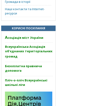
Громада в історії
Наші контакти та Internet-
ресурси
КОРИСНІ ПОСИЛАННЯ
А
соціація міст України
Всеукраїнська Асоціація
об'єднаних територіальних
громад
Безоплатна правнича
допомога
Пліч-о-пліч Всеукраїнські
шкільні ліги