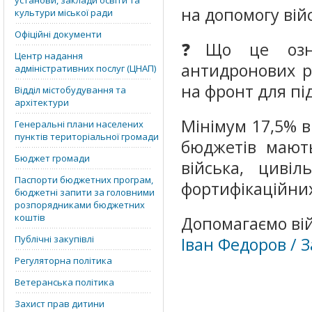
установи, заклади освіти та
на допомогу вій
культури міської ради
Офіційні документи
❓Що це озна
Центр надання
антидронових р
адміністративних послуг (ЦНАП)
на фронт для пі
Відділ містобудування та
архітектури
Мінімум 17,5% в
Генеральні плани населених
пунктів територіальної громади
бюджетів мают
Бюджет громади
війська, циві
Паспорти бюджетних програм,
фортифікаційних
бюджетні запити за головними
розпорядниками бюджетних
коштів
Допомагаємо вій
Публічні закупівлі
Іван Федоров / 
Регуляторна політика
Ветеранська політика
Захист прав дитини