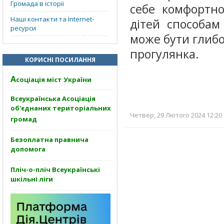
Громада в історії
себе комфортно
Наші контакти та Internet-
дітей способам
ресурси
може бути глибо
прогулянка.
КОРИСНІ ПОСИЛАННЯ
А
соціація міст України
Всеукраїнська Асоціація
об'єднаних територіальних
Четвер, 29 Лютого 2024 12:20 
громад
Безоплатна правнича
допомога
Пліч-о-пліч Всеукраїнські
шкільні ліги