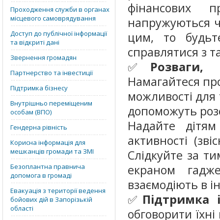
фінансових п
Проходження служби в органах
місцевого самоврядування
напружуються че
Доступ до публічної інформації
цим, то будьт
та відкриті дані
справлятися з т
Звернення громадян
✅
Розваги, 
Партнерство та інвестиції
Намагайтеся пр
Підтримка бізнесу
можливості для т
Внутрішньо переміщеним
допоможуть розс
особам (ВПО)
Надайте дітям
Гендерна рівність
активності (зві
Корисна інформація для
мешканців громади та ЗМІ
Слідкуйте за ти
Безоплантна правнича
екраном гадж
допомога в громаді
взаємодіють в і
Евакуація з території ведення
✅
Підтримка і
бойових дій в Запорізькій
області
обговорити їхні