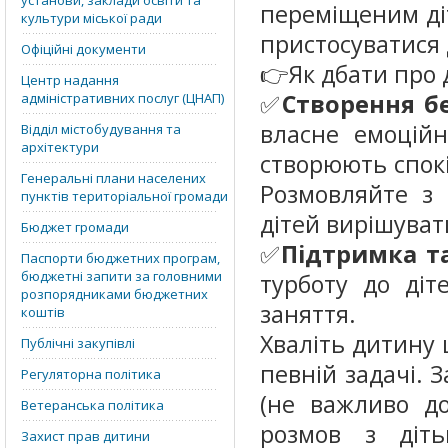
установи, заклади освіти та
переміщеним ді
культури міської ради
пристосуватися 
Офіційні документи
👉Як дбати про 
Центр надання
✅
Створення б
адміністративних послуг (ЦНАП)
власне емоційн
Відділ містобудування та
архітектури
створюють спокі
Генеральні плани населених
Розмовляйте з 
пунктів територіальної громади
дітей вирішуват
Бюджет громади
✅
Підтримка та
Паспорти бюджетних програм,
бюджетні запити за головними
турботу до діт
розпорядниками бюджетних
заняття.
коштів
Хваліть дитину 
Публічні закупівлі
певній задачі. 
Регуляторна політика
(не важливо до
Ветеранська політика
розмов з діть
Захист прав дитини