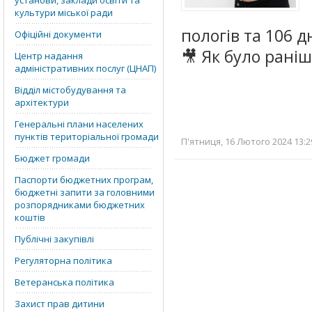
установи, заклади освіти та
культури міської ради
пологів та 106 дн
Офіційні документи
🎥 Як було раніш
Центр надання
адміністративних послуг (ЦНАП)
Відділ містобудування та
архітектури
Генеральні плани населених
пунктів територіальної громади
П'ятниця, 16 Лютого 2024 13:2
Бюджет громади
Паспорти бюджетних програм,
бюджетні запити за головними
розпорядниками бюджетних
коштів
Публічні закупівлі
Регуляторна політика
Ветеранська політика
Захист прав дитини