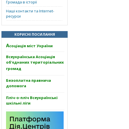
Громада в історії
Наші контакти та Internet-
ресурси
КОРИСНІ ПОСИЛАННЯ
А
соціація міст України
Всеукраїнська Асоціація
об'єднаних територіальних
громад
Безоплатна правнича
допомога
Пліч-о-пліч Всеукраїнські
шкільні ліги