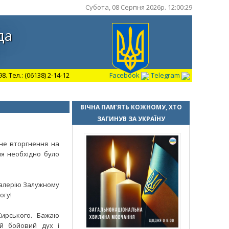
Субота, 08 Серпня 2026р. 12:00:30
да
 Тел.: (06138) 2-14-12
Facebook
Telegram
ВІЧНА ПАМ’ЯТЬ КОЖНОМУ, ХТО
ЗАГИНУВ ЗА УКРАЇНУ
не вторгнення на
ня необхідно було
Валерію Залужному
огу!
Сирського. Бажаю
й бойовий дух і