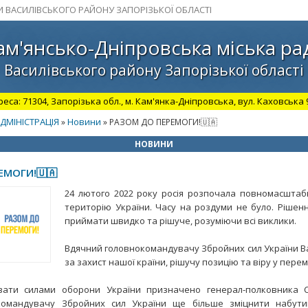
И ВАСИЛІВСЬКОГО РАЙОНУ ЗАПОРІЗЬКОЇ ОБЛАСТІ
ам'янсько-Дніпровська міська ра
Василівського району Запорізької області
а: 71304, Запорізька обл., м. Кам'янка-Дніпровська, вул. Каховська 98.
ДМІНІСТРАЦІЯ
Новини
»
» РАЗОМ ДО ПЕРЕМОГИ!🇺🇦
НОВИНИ
ЕМОГИ!🇺🇦
24 лютого 2022 року росія розпочала повномасштаб
територію України. Часу на роздуми не було. Рішен
приймати швидко та рішуче, розуміючи всі виклики.
Вдячний головнокомандувачу Збройних сил України 
за захист нашої країни, рішучу позицію та віру у перем
увати силами оборони України призначено генерал-полковника 
командувачу Збройних сил України ще більше зміцнити набути