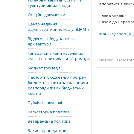
установи, заклади освіти та
впоратися з викли
культури міської ради
Офіційні документи
Слава Україні!
Разом до Перемог
Центр надання
адміністративних послуг (ЦНАП)
Іван Федоров 🇺🇦
Відділ містобудування та
архітектури
Генеральні плани населених
пунктів територіальної громади
Четвер, 08 Лютого 
Бюджет громади
Паспорти бюджетних програм,
бюджетні запити за головними
розпорядниками бюджетних
коштів
Публічні закупівлі
Регуляторна політика
Ветеранська політика
Захист прав дитини