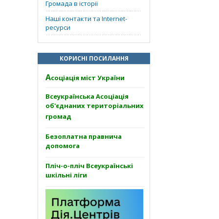
Громада в історії
Наші контакти та Internet-
ресурси
КОРИСНІ ПОСИЛАННЯ
А
соціація міст України
Всеукраїнська Асоціація
об'єднаних територіальних
громад
Безоплатна правнича
допомога
Пліч-о-пліч Всеукраїнські
шкільні ліги