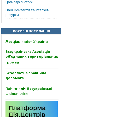
Громада в історії
Наші контакти та Internet-
ресурси
КОРИСНІ ПОСИЛАННЯ
А
соціація міст України
Всеукраїнська Асоціація
об'єднаних територіальних
громад
Безоплатна правнича
допомога
Пліч-о-пліч Всеукраїнські
шкільні ліги