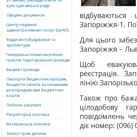
установи, заклади освіти та
культури міської ради
відбуваються
Офіційні документи
Запоріжжя-1. Пої
Центр надання
адміністративних послуг (ЦНАП)
Для цього забе
Відділ містобудування та
архітектури
Запоріжжя – Льв
Генеральні плани населених
пунктів територіальної громади
Щоб евакуюв
Бюджет громади
реєстрація. За
Паспорти бюджетних програм,
лінію Запорізько
бюджетні запити за головними
розпорядниками бюджетних
коштів
Також про баж
Публічні закупівлі
цілодобову га
повідомлень че
Регуляторна політика
діє номер: (096) 
Ветеранська політика
Захист прав дитини