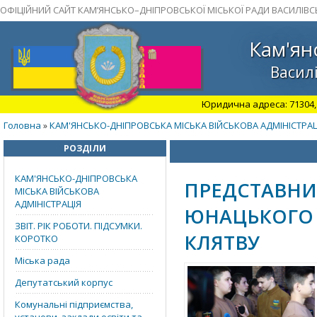
ОФІЦІЙНИЙ САЙТ КАМ’ЯНСЬКО–ДНІПРОВСЬКОЇ МІСЬКОЇ РАДИ ВАСИЛІВС
Кам'ян
Василі
Юридична адреса: 71304, З
Головна
КАМ'ЯНСЬКО-ДНІПРОВСЬКА МІСЬКА ВІЙСЬКОВА АДМІНІСТРАЦ
»
РОЗДІЛИ
КАМ'ЯНСЬКО-ДНІПРОВСЬКА
ПРЕДСТАВНИ
МІСЬКА ВІЙСЬКОВА
АДМІНІСТРАЦІЯ
ЮНАЦЬКОГО 
ЗВІТ. РІК РОБОТИ. ПІДСУМКИ.
КЛЯТВУ
КОРОТКО
Міська рада
Депутатський корпус
Комунальні підприємства,