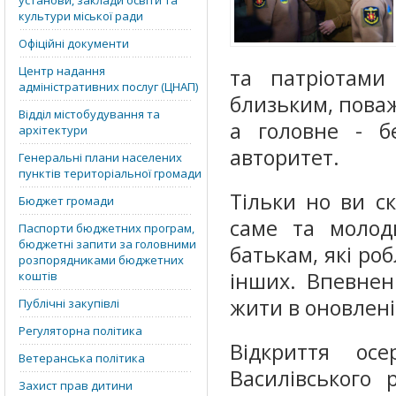
установи, заклади освіти та
культури міської ради
Офіційні документи
Центр надання
та патріотами
адміністративних послуг (ЦНАП)
близьким, поваж
Відділ містобудування та
а головне - б
архітектури
авторитет.
Генеральні плани населених
пунктів територіальної громади
Тільки но ви с
Бюджет громади
саме та молод
Паспорти бюджетних програм,
бюджетні запити за головними
батькам, які роб
розпорядниками бюджетних
інших. Впевнен
коштів
жити в оновлені
Публічні закупівлі
Регуляторна політика
Відкриття ос
Ветеранська політика
Василівського 
Захист прав дитини