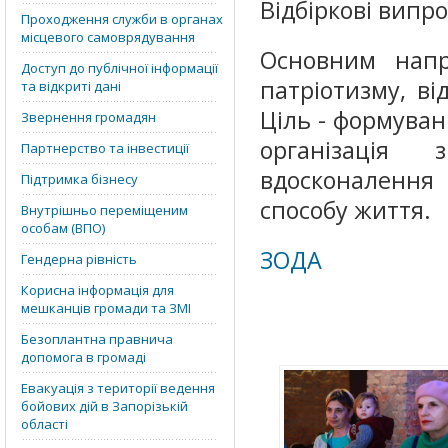
Відбіркові випр
Проходження служби в органах
місцевого самоврядування
Основним напр
Доступ до публічної інформації
патріотизму, ві
та відкриті дані
Ціль - формуванн
Звернення громадян
організація 
Партнерство та інвестиції
вдосконалення 
Підтримка бізнесу
способу життя.
Внутрішньо переміщеним
особам (ВПО)
ЗОДА
Гендерна рівність
Корисна інформація для
мешканців громади та ЗМІ
Безоплантна правнича
допомога в громаді
Евакуація з території ведення
бойових дій в Запорізькій
області