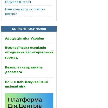
Громада в історії
Наші контакти та Internet-
ресурси
КОРИСНІ ПОСИЛАННЯ
А
соціація міст України
Всеукраїнська Асоціація
об'єднаних територіальних
громад
Безоплатна правнича
допомога
Пліч-о-пліч Всеукраїнські
шкільні ліги