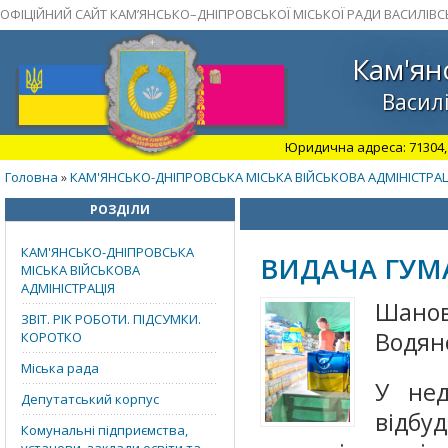
ОФІЦІЙНИЙ САЙТ КАМ’ЯНСЬКО–ДНІПРОВСЬКОЇ МІСЬКОЇ РАДИ ВАСИЛІВС
Кам'ян
Василі
Юридична адреса: 71304, З
Головна
КАМ'ЯНСЬКО-ДНІПРОВСЬКА МІСЬКА ВІЙСЬКОВА АДМІНІСТРАЦ
»
РОЗДІЛИ
КАМ'ЯНСЬКО-ДНІПРОВСЬКА
ВИДАЧА ГУМ
МІСЬКА ВІЙСЬКОВА
АДМІНІСТРАЦІЯ
Шано
ЗВІТ. РІК РОБОТИ. ПІДСУМКИ.
Водян
КОРОТКО
Міська рада
У нед
Депутатський корпус
відбу
Комунальні підприємства,