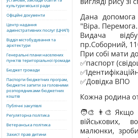
вигляді рису зі 
установи, заклади освіти та
культури міської ради
Дана допомога
Офіційні документи
"Віра. Перемога.
Центр надання
адміністративних послуг (ЦНАП)
Видача відб
Відділ містобудування та
пр.Соборний, 1
архітектури
При собі мати д
Генеральні плани населених
пунктів територіальної громади
✅паспорт (свідо
Бюджет громади
✅Ідентифікаційн
✅Довідка ВПО
Паспорти бюджетних програм,
бюджетні запити за головними
розпорядниками бюджетних
Кожна родина от
коштів
Публічні закупівлі
🧑‍🎨👨‍🎨Якщо
Регуляторна політика
військових, 
Ветеранська політика
малюнки, зроби
Захист прав дитини