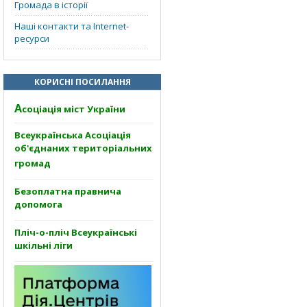
Громада в історії
Наші контакти та Internet-
ресурси
КОРИСНІ ПОСИЛАННЯ
А
соціація міст України
Всеукраїнська Асоціація
об'єднаних територіальних
громад
Безоплатна правнича
допомога
Пліч-о-пліч Всеукраїнські
шкільні ліги