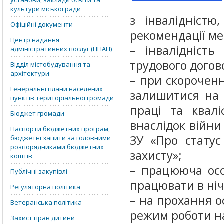
установи, заклади освіти та
культури міської ради
з інвалідністю
Офіційні документи
рекомендації мед
Центр надання
– інвалідніст
адміністративних послуг (ЦНАП)
трудового догов
Відділ містобудування та
архітектури
– при скорочен
Генеральні плани населених
залишитися на 
пунктів територіальної громади
праці та квалі
Бюджет громади
внаслідок війни
Паспорти бюджетних програм,
ЗУ «Про статус 
бюджетні запити за головними
розпорядниками бюджетних
захисту»;
коштів
– працююча осо
Публічні закупівлі
працювати в ніч
Регуляторна політика
– на прохання о
Ветеранська політика
режим роботи на
Захист прав дитини