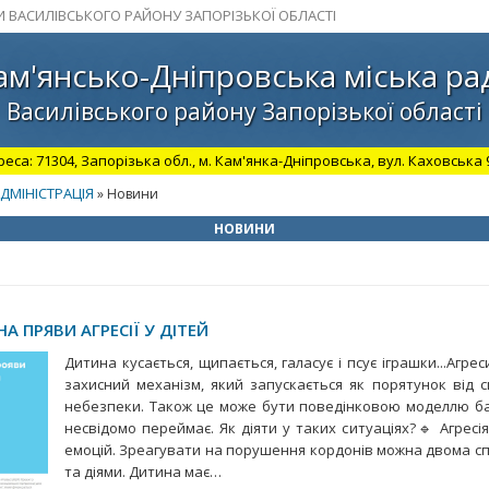
И ВАСИЛІВСЬКОГО РАЙОНУ ЗАПОРІЗЬКОЇ ОБЛАСТІ
ам'янсько-Дніпровська міська ра
Василівського району Запорізької області
а: 71304, Запорізька обл., м. Кам'янка-Дніпровська, вул. Каховська 98.
ДМІНІСТРАЦІЯ
» Новини
НОВИНИ
НА ПРЯВИ АГРЕСІЇ У ДІТЕЙ
Дитина кусається, щипається, галасує і псує іграшки...Агр
захисний механізм, який запускається як порятунок від 
небезпеки. Також це може бути поведінковою моделлю ба
несвідомо переймає. Як діяти у таких ситуаціях?🔹 Агресія
емоцій. Зреагувати на порушення кордонів можна двома с
та діями. Дитина має…