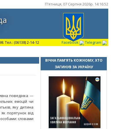
П'ятниця, 07 Серпня 2026р. 14:16:53
да
 Тел.: (06138) 2-14-12
Facebook
Telegram
ВІЧНА ПАМ’ЯТЬ КОЖНОМУ, ХТО
ЗАГИНУВ ЗА УКРАЇНУ
есивна поведінка —
сильних емоцій чи
тьків, яку дитина
 як порятунок від
пособами: словами