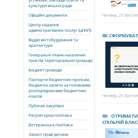
установи, заклади освіти та
культури міської ради
Офіційні документи
Четвер, 21 Листоп
Центр надання
адміністративних послуг (ЦНАП)
ЯК СФОРМУВАТ
Відділ містобудування та
архітектури
Генеральні плани населених
пунктів територіальної громади
Бюджет громади
Паспорти бюджетних програм,
бюджетні запити за головними
розпорядниками бюджетних
Четвер, 21 Листоп
коштів
Публічні закупівлі
Регуляторна політика
ЯК ОТРИМАТИ
СПІЛЬНІЙ ВЛАС
Ветеранська політика
Захист прав дитини