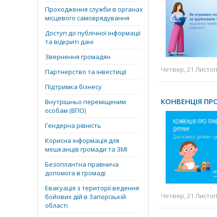
Проходження служби в органах
місцевого самоврядування
Доступ до публічної інформації
та відкриті дані
Звернення громадян
Четвер, 21 Листоп
Партнерство та інвестиції
Підтримка бізнесу
КОНВЕНЦІЯ ПР
Внутрішньо переміщеним
особам (ВПО)
Гендерна рівність
Корисна інформація для
мешканців громади та ЗМІ
Безоплантна правнича
допомога в громаді
Евакуація з території ведення
Четвер, 21 Листоп
бойових дій в Запорізькій
області