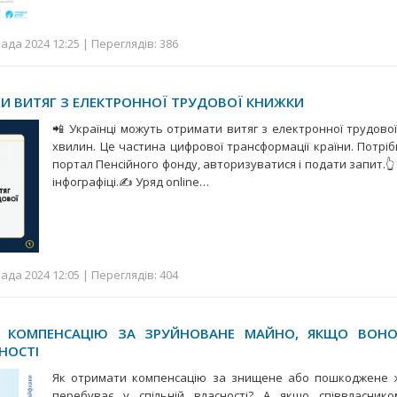
ада 2024 12:25 | Переглядів: 386
И ВИТЯГ З ЕЛЕКТРОННОЇ ТРУДОВОЇ КНИЖКИ
📲 Українці можуть отримати витяг з електронної трудової
хвилин. Це частина цифрової трансформації країни. Потрі
портал Пенсійного фонду, авторизуватися і подати запит.👆
інфографіці.✍️ Уряд online…
ада 2024 12:05 | Переглядів: 404
 КОМПЕНСАЦІЮ ЗА ЗРУЙНОВАНЕ МАЙНО, ЯКЩО ВОНО
НОСТІ
Як отримати компенсацію за знищене або пошкоджене 
перебуває у спільній власності? А якщо співвласник