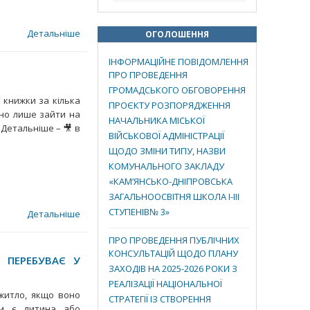
Детальніше
ОГОЛОШЕННЯ
ІНФОРМАЦІЙНЕ ПОВІДОМЛЕННЯ
ПРО ПРОВЕДЕННЯ
ГРОМАДСЬКОГО ОБГОВОРЕННЯ
 книжки за кілька
ПРОЄКТУ РОЗПОРЯДЖЕННЯ
бно лише зайти на
НАЧАЛЬНИКА МІСЬКОЇ
 Детальніше – 🎥 в
ВІЙСЬКОВОЇ АДМІНІСТРАЦІЇ
ЩОДО ЗМІНИ ТИПУ, НАЗВИ
КОМУНАЛЬНОГО ЗАКЛАДУ
«КАМ’ЯНСЬКО-ДНІПРОВСЬКА
ЗАГАЛЬНООСВІТНЯ ШКОЛА І-ІІІ
СТУПЕНІВ№ 3»
Детальніше
ПРО ПРОВЕДЕННЯ ПУБЛІЧНИХ
КОНСУЛЬТАЦІЙ ЩОДО ПЛАНУ
 ПЕРЕБУВАЄ У
ЗАХОДІВ НА 2025-2026 РОКИ З
РЕАЛІЗАЦІЇ НАЦІОНАЛЬНОЇ
житло, якщо воно
СТРАТЕГІЇ ІЗ СТВОРЕННЯ
ом є дитина або