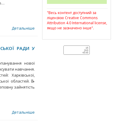
до…
"Весь контент доступний за
ліцензією Creative Commons
Attribution 4.0 International license,
Детальніше
якщо не зазначено інше".
НСЬКОЇ РАДИ У
опанування нової
нсувати навчання.
й: Харківської,
ської областей.📝
еповну зайнятість
Детальніше