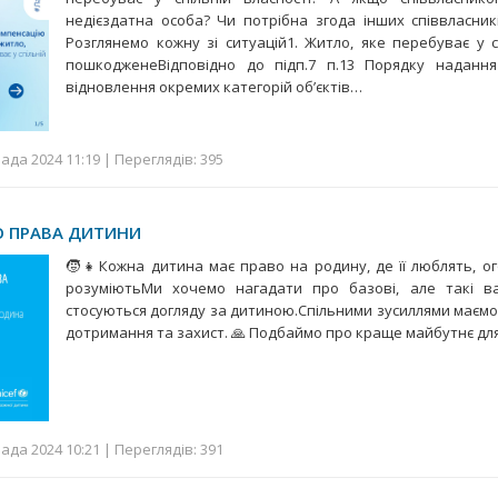
недієздатна особа? Чи потрібна згода інших співвласникі
Розглянемо кожну зі ситуацій1. Житло, яке перебуває у сп
пошкодженеВідповідно до підп.7 п.13 Порядку надання
відновлення окремих категорій об’єктів…
ада 2024 11:19 | Переглядів: 395
О ПРАВА ДИТИНИ
🧒👧Кожна дитина має право на родину, де її люблять, о
розуміютьМи хочемо нагадати про базові, але такі ва
стосуються догляду за дитиною.Спільними зусиллями маємо
дотримання та захист. 🙏 Подбаймо про краще майбутнє дл
ада 2024 10:21 | Переглядів: 391