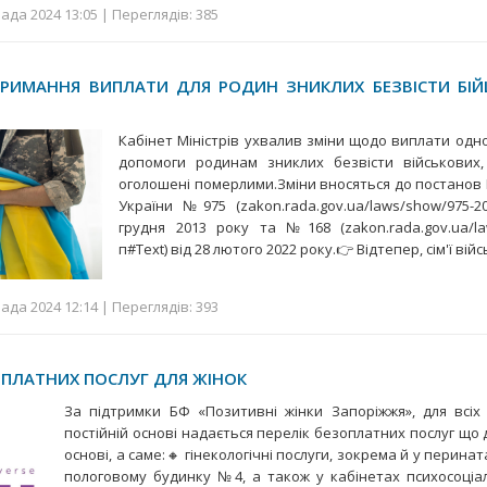
ада 2024 13:05 | Переглядів: 385
РИМАННЯ ВИПЛАТИ ДЛЯ РОДИН ЗНИКЛИХ БЕЗВІСТИ БІЙЦ
Кабінет Міністрів ухвалив зміни щодо виплати одн
допомоги родинам зниклих безвісти військових,
оголошені померлими.Зміни вносяться до постанов К
України №975 (zakon.rada.gov.ua/laws/show/975-20
грудня 2013 року та №168 (zakon.rada.gov.ua/la
п#Text) від 28 лютого 2022 року.👉 Відтепер, сім'ї вій
ада 2024 12:14 | Переглядів: 393
ПЛАТНИХ ПОСЛУГ ДЛЯ ЖІНОК
За підтримки БФ «Позитивні жінки Запоріжжя», для всіх
постійній основі надається перелік безоплатних послуг що 
основі, а саме:🔸 гінекологічні послуги, зокрема й у перина
пологовому будинку №4, а також у кабінетах психосоціа