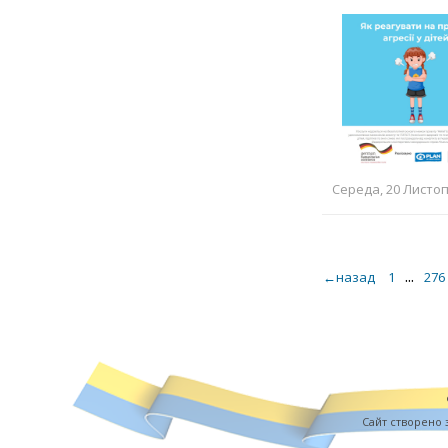
Середа, 20 Листоп
...
←назад
1
276
Cайт створено 