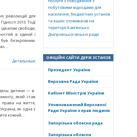
послуги з поводження з
побутовими відходами для
населення, бюджетних установ
их революцій для
та інших споживачів на
ідності 2013. Тоді
території Кам’янсько-
 ідеалам свободи,
остей в єдиній і
Дніпровської міської ради
 був безкровним.
ємо…
ОФІЦІЙНІ САЙТИ ДЕРЖ УСТАНОВ
Детальніше
Президент України
Верховна Рада України
 день дитини — в
Кабінет Міністрів України
ументу, який став
х права на життя,
Уповноважений Верховної
Україна, як одна з
Ради України з прав людини
чити кожній…
Запорізька обласна рада
Запорізька обласна