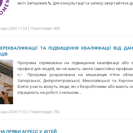
місті Запоріжжя.📞 Для консультації та запису звертайтеся 
ада 2024 11:34 | Переглядів: 408
ЕРЕКВАЛІФІКАЦІЇ ТА ПІДВИЩЕННЯ КВАЛІФІКАЦІЇ ВІД ДА
ЦІВ
Програма спрямована на підвищення кваліфікації або 
професії для людей, які не мають змоги самостійно профіна
👉 Програма розрахована на мешканців п'яти областе
Запорізької, Дніпропетровської, Миколаївської та Херсон
Взяти участь можуть люди, які є безробітними або мають н
(працюють на роботі з низьким…
ада 2024 11:33 | Переглядів: 392
НА ПРЯВИ АГРЕСІЇ У ДІТЕЙ