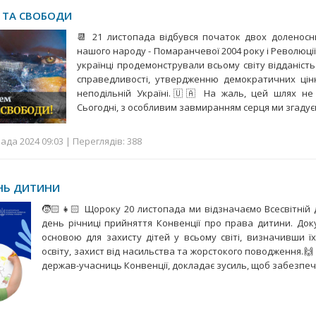
І ТА СВОБОДИ
📆 21 листопада відбувся початок двох доленосн
нашого народу - Помаранчевої 2004 року і Революції Г
українці продемонстрували всьому світу відданість
справедливості, утвердженню демократичних цінн
неподільній Україні.🇺🇦 На жаль, цей шлях не
Сьогодні, з особливим завмиранням серця ми згаду
ада 2024 09:03 | Переглядів: 388
ЕНЬ ДИТИНИ
🧒🏻👧🏻 Щороку 20 листопада ми відзначаємо Всесвітній
день річниці прийняття Конвенції про права дитини. Док
основою для захисту дітей у всьому світі, визначивши ї
освіту, захист від насильства та жорстокого поводження.🙌 
держав-учасниць Конвенції, докладає зусиль, щоб забезпе