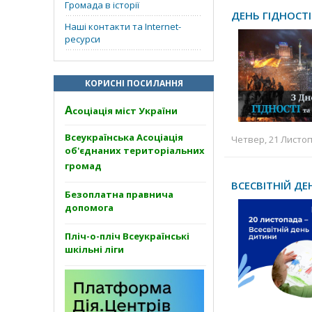
Громада в історії
ДЕНЬ ГІДНОСТ
Наші контакти та Internet-
ресурси
КОРИСНІ ПОСИЛАННЯ
А
соціація міст України
Всеукраїнська Асоціація
Четвер, 21 Листоп
об'єднаних територіальних
громад
ВСЕСВІТНІЙ Д
Безоплатна правнича
допомога
Пліч-о-пліч Всеукраїнські
шкільні ліги