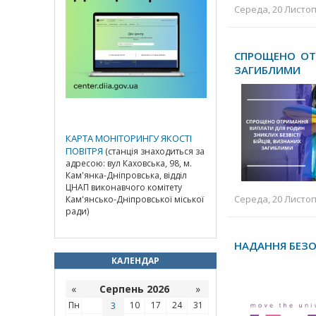
Середа, 20 Листоп
СПРОЩЕНО ОТ
ЗАГИБЛИМИ
КАРТА МОНІТОРИНГУ ЯКОСТІ
ПОВІТРЯ
(станція знаходиться за
адресою: вул Каховська, 98, м.
Кам'янка-Дніпровська, відділ
ЦНАП виконавчого комітету
Середа, 20 Листоп
Кам'янсько-Дніпровської міської
ради)
НАДАННЯ БЕЗО
КАЛЕНДАР
«
Серпень 2026
»
Пн
3
10
17
24
31