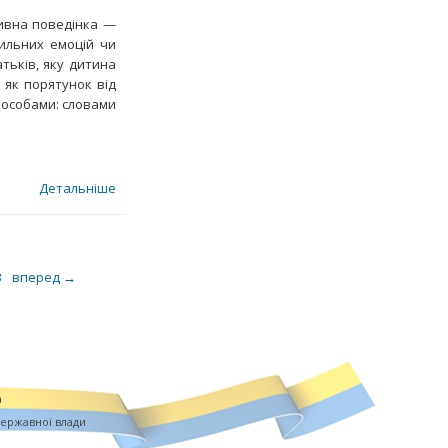
есивна поведінка —
сильних емоцій чи
тьків, яку дитина
 як порятунок від
пособами: словами
Детальніше
3
вперед →
a
державної влади