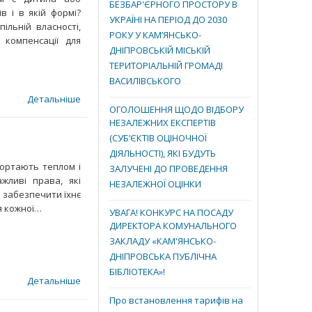
БЕЗБАР'ЄРНОГО ПРОСТОРУ В
в і в якій формі?
УКРАЇНІ НА ПЕРІОД ДО 2030
ільній власності,
РОКУ У КАМ’ЯНСЬКО-
 компенсації для
ДНІПРОВСЬКІЙ МІСЬКІЙ
ТЕРИТОРІАЛЬНІЙ ГРОМАДІ
ВАСИЛІВСЬКОГО
Детальніше
ОГОЛОШЕННЯ ЩОДО ВІДБОРУ
НЕЗАЛЕЖНИХ ЕКСПЕРТІВ
(СУБ’ЄКТІВ ОЦІНОЧНОЇ
ДІЯЛЬНОСТІ), ЯКІ БУДУТЬ
гортають теплом і
ЗАЛУЧЕНІ ДО ПРОВЕДЕННЯ
жливі права, які
НЕЗАЛЕЖНОЇ ОЦІНКИ
 забезпечити їхнє
я кожної…
УВАГА! КОНКУРС НА ПОСАДУ
ДИРЕКТОРА КОМУНАЛЬНОГО
ЗАКЛАДУ «КАМ'ЯНСЬКО-
ДНІПРОВСЬКА ПУБЛІЧНА
БІБЛІОТЕКА»!
Детальніше
Про встановлення тарифів на