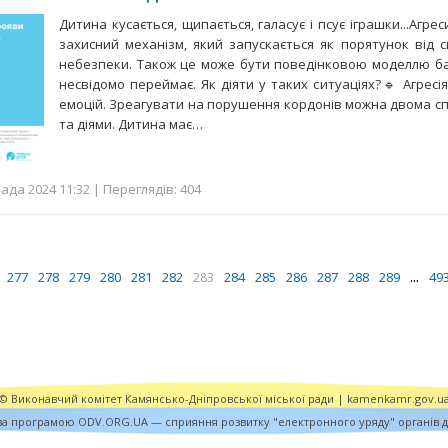
Дитина кусається, щипається, галасує і псує іграшки...Агр
захисний механізм, який запускається як порятунок від 
небезпеки. Також це може бути поведінковою моделлю ба
несвідомо переймає. Як діяти у таких ситуаціях?🔹 Агресія
емоцій. Зреагувати на порушення кордонів можна двома с
та діями. Дитина має…
ада 2024 11:32 | Переглядів: 404
...
277
278
279
280
281
282
284
285
286
287
288
289
49
283
© Виконавчий комітет Камянсько-Дніпровської міської ради |
kamenkamr.gov.u
за програмою ODV.ORG.UA — сприяння розвитку "електронного уряду" органів 