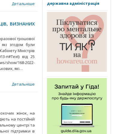
державна адміністрація
Детальніше
ІВ, ВИЗНАНИХ
оразової грошової
 які згодом були
абінету Міністрів
13-п#Text) від 25
ws/show/168-2022-
ськових, які…
Детальніше
 охочих жінок, на
діють на постійній
тальному центрі та
льної підтримки в