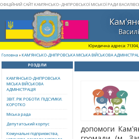
ОФІЦІЙНИЙ САЙТ КАМ’ЯНСЬКО–ДНІПРОВСЬКОЇ МІСЬКОЇ РАДИ ВАСИЛІВС
Кам'ян
Василі
Юридична адреса: 71304, З
Головна
КАМ'ЯНСЬКО-ДНІПРОВСЬКА МІСЬКА ВІЙСЬКОВА АДМІНІСТРАЦ
»
РОЗДІЛИ
КАМ'ЯНСЬКО-ДНІПРОВСЬКА
МІСЬКА ВІЙСЬКОВА
АДМІНІСТРАЦІЯ
ЗВІТ. РІК РОБОТИ. ПІДСУМКИ.
КОРОТКО
Міська рада
Депутатський корпус
допомоги Кам'ян
Комунальні підприємства,
громади (м. За