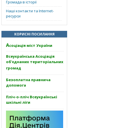
Громада в історії
Наші контакти та Internet-
ресурси
КОРИСНІ ПОСИЛАННЯ
А
соціація міст України
Всеукраїнська Асоціація
об'єднаних територіальних
громад
Безоплатна правнича
допомога
Пліч-о-пліч Всеукраїнські
шкільні ліги