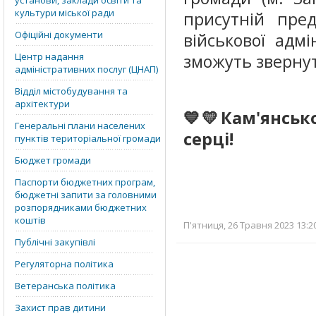
установи, заклади освіти та
культури міської ради
присутній пред
Офіційні документи
військової адмі
Центр надання
зможуть зверну
адміністративних послуг (ЦНАП)
Відділ містобудування та
архітектури
💙💛Кам'янськ
Генеральні плани населених
серці!
пунктів територіальної громади
Бюджет громади
Паспорти бюджетних програм,
бюджетні запити за головними
розпорядниками бюджетних
коштів
П'ятниця, 26 Травня 2023 13:2
Публічні закупівлі
Регуляторна політика
Ветеранська політика
Захист прав дитини