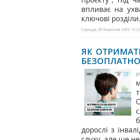
впливає на ухв
ключові розділ
Середа, 05 Березня 2025 13:23
ЯК ОТРИМАТ
БЕЗОПЛАТНО
м
O
с
б
дорослі з інвал
слуху, але ще н