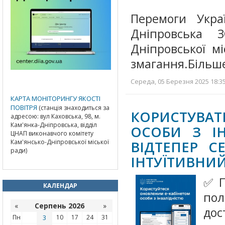
Перемоги Укра
Дніпровська 
Дніпровської м
змагання.Більш
Середа, 05 Березня 2025 18:35
КАРТА МОНІТОРИНГУ ЯКОСТІ
ПОВІТРЯ
(станція знаходиться за
КОРИСТУВА
адресою: вул Каховська, 98, м.
Кам'янка-Дніпровська, відділ
ОСОБИ З ІН
ЦНАП виконавчого комітету
Кам'янсько-Дніпровської міської
ВІДТЕПЕР С
ради)
ІНТУЇТИВНИЙ
✅ П
КАЛЕНДАР
по
«
Серпень 2026
»
дос
Пн
3
10
17
24
31