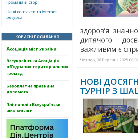
Громада в історії
Наші контакти та Internet-
ресурси
здоров’я значн
КОРИСНІ ПОСИЛАННЯ
дитячого досв
важливим є спр
А
соціація міст України
Четвер, 06 Березня 2025 08:02
Всеукраїнська Асоціація
об'єднаних територіальних
громад
НОВІ ДОСЯГ
Безоплатна правнича
ТУРНІР З Ш
допомога
Пліч-о-пліч Всеукраїнські
шкільні ліги