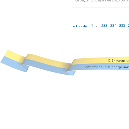
Середа, 05 Березня 2025 08:01
...
←назад
1
233
234
235
© Виконавчий
Cайт створено за програмо