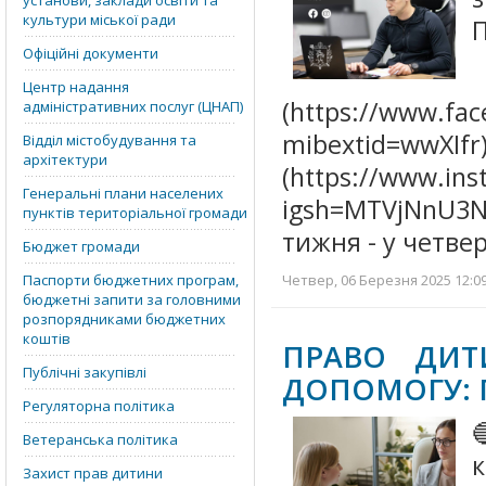
установи, заклади освіти та
культури міської ради
Офіційні документи
Центр надання
(https://www.fa
адміністративних послуг (ЦНАП)
mibextid
Відділ містобудування та
архітектури
(https://www.in
Генеральні плани населених
igsh=MTVjNnU3N
пунктів територіальної громади
тижня - у четве
Бюджет громади
Паспорти бюджетних програм,
Четвер, 06 Березня 2025 12:09
бюджетні запити за головними
розпорядниками бюджетних
коштів
ПРАВО ДИТ
Публічні закупівлі
ДОПОМОГУ: 
Регуляторна політика

Ветеранська політика
Захист прав дитини