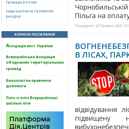
Громада в історії
Чорнобильській 
Наші контакти та Internet-
Пільга на опла
ресурси
Понеділок, 26 Травня 2025 15:
КОРИСНІ ПОСИЛАННЯ
ВОГНЕНЕБЕЗ
А
соціація міст України
В ЛІСАХ, ПАР
Всеукраїнська Асоціація
об'єднаних територіальних
громад
Безоплатна правнича
допомога
Пліч-о-пліч Всеукраїнські
шкільні ліги
відвідування лі
підвищену 
вибухонебезпеч