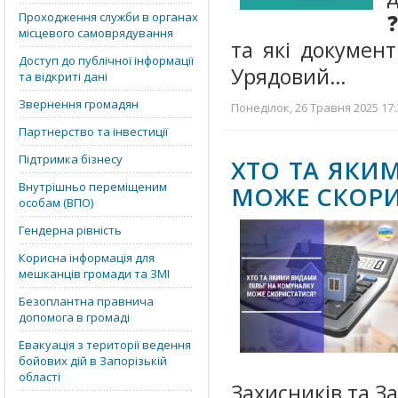
Проходження служби в органах
❓
місцевого самоврядування
та які документ
Доступ до публічної інформації
Урядовий…
та відкриті дані
Звернення громадян
Понеділок, 26 Травня 2025 17:
Партнерство та інвестиції
Підтримка бізнесу
ХТО ТА ЯКИ
Внутрішньо переміщеним
МОЖЕ СКОРИ
особам (ВПО)
Гендерна рівність
Корисна інформація для
мешканців громади та ЗМІ
Безоплантна правнича
допомога в громаді
Евакуація з території ведення
бойових дій в Запорізькій
області
Захисників та За