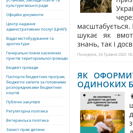
установи, заклади освіти та
культури міської ради
Укра
Офіційні документи
чере
Центр надання
масштабується. 
адміністративних послуг (ЦНАП)
шукає як вмот
Відділ містобудування та
знань, так і до
архітектури
Генеральні плани населених
Понеділок, 26 Травня 2025 18:
пунктів територіальної громади
Бюджет громади
ЯК ОФОРМИ
Паспорти бюджетних програм,
ОДИНОКИХ БА
бюджетні запити за головними
розпорядниками бюджетних
коштів
Публічні закупівлі
щ
Регуляторна політика
Ветеранська політика
з
Захист прав дитини