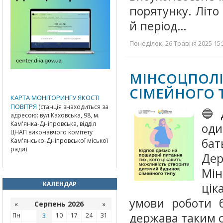
порятунку. Літо
й період…
Понеділок, 26 Травня 2025 15:
МІНСОЦПОЛ
СІМЕЙНОГО 
КАРТА МОНІТОРИНГУ ЯКОСТІ
ПОВІТРЯ
(станція знаходиться за
🔵 
адресою: вул Каховська, 98, м.
Кам'янка-Дніпровська, відділ
оди
ЦНАП виконавчого комітету
ба
Кам'янсько-Дніпровської міської
ради)
Дер
Мін
КАЛЕНДАР
цік
умови роботи б
«
Серпень 2026
»
держава таким с
Пн
3
10
17
24
31