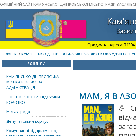
ОФІЦІЙНИЙ САЙТ КАМ’ЯНСЬКО–ДНІПРОВСЬКОЇ МІСЬКОЇ РАДИ ВАСИЛІВС
Кам'ян
Василі
Юридична адреса: 71304, З
Головна
КАМ'ЯНСЬКО-ДНІПРОВСЬКА МІСЬКА ВІЙСЬКОВА АДМІНІСТРАЦ
»
РОЗДІЛИ
КАМ'ЯНСЬКО-ДНІПРОВСЬКА
МІСЬКА ВІЙСЬКОВА
АДМІНІСТРАЦІЯ
МАМ, Я В АЗО
ЗВІТ. РІК РОБОТИ. ПІДСУМКИ.
КОРОТКО
💪С
Міська рада
від
Депутатський корпус
заг
Комунальні підприємства,
приз