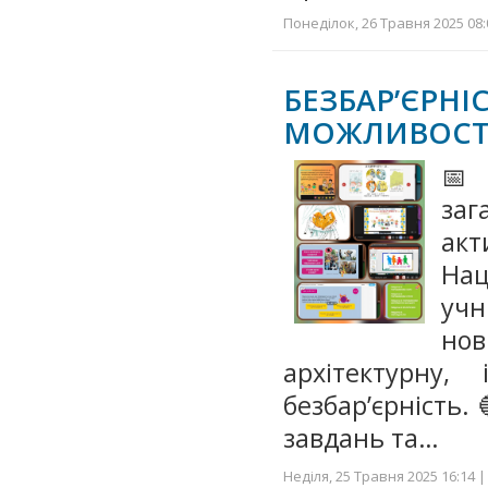
Понеділок, 26 Травня 2025 08:
БЕЗБАР’ЄРНІС
МОЖЛИВОСТ
📅 
заг
ак
Нац
учн
нов
архітектурну,
безбар’єрність. 
завдань та…
Неділя, 25 Травня 2025 16:14 |