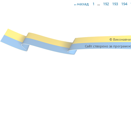
...
←назад
1
192
193
194
© Виконавчий
Cайт створено за програмо