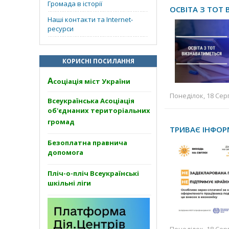
Громада в історії
ОСВІТА З ТОТ
Наші контакти та Internet-
ресурси
КОРИСНІ ПОСИЛАННЯ
А
соціація міст України
Понеділок, 18 Серп
Всеукраїнська Асоціація
об'єднаних територіальних
громад
ТРИВАЄ ІНФОР
Безоплатна правнича
допомога
Пліч-о-пліч Всеукраїнські
шкільні ліги