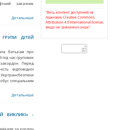
фтний заказник
"Весь контент доступний за
ліцензією Creative Commons
Детальніше
Attribution 4.0 International license,
якщо не зазначено інше".
 ГРУПИ ДІТЕЙ
дала батькам про
й під час групових
 закордон. Перед
ість відповідної
і Укртрансбезпеки
втобус спеціальним
Детальніше
Й ВИКЛИК!» -
виїхали за кордон