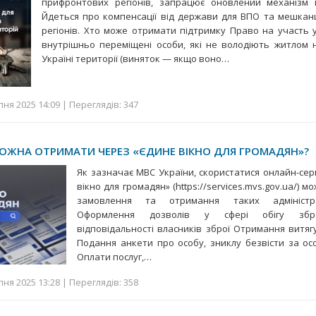
прифронтових регіонів, запрацює оновлений механізм 
Йдеться про компенсації від держави для ВПО та мешкан
регіонів. Хто може отримати підтримку Право на участь 
внутрішньо переміщені особи, які не володіють житлом 
Україні території (виняток — якщо воно…
ня 2025 14:09 | Переглядів: 347
МОЖНА ОТРИМАТИ ЧЕРЕЗ «ЄДИНЕ ВІКНО ДЛЯ ГРОМАДЯН»?
Як зазначає МВС України, скористатися онлайн-се
вікно для громадян» (https://services.mvs.gov.ua/) 
замовлення та отримання таких адміністра
Оформлення дозволів у сфері обігу збро
відповідальності власників зброї Отримання витяг
Подання анкети про особу, зниклу безвісти за о
Оплати послуг,…
ня 2025 13:28 | Переглядів: 358