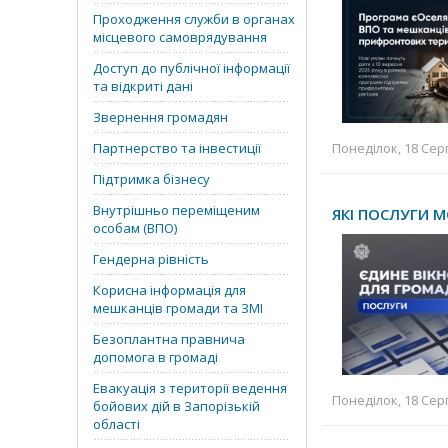
Проходження служби в органах
місцевого самоврядування
Доступ до публічної інформації
та відкриті дані
Звернення громадян
Партнерство та інвестиції
Понеділок, 18 Серп
Підтримка бізнесу
Внутрішньо переміщеним
ЯКІ ПОСЛУГИ 
особам (ВПО)
Гендерна рівність
Корисна інформація для
мешканців громади та ЗМІ
Безоплантна правнича
допомога в громаді
Евакуація з території ведення
Понеділок, 18 Серп
бойових дій в Запорізькій
області