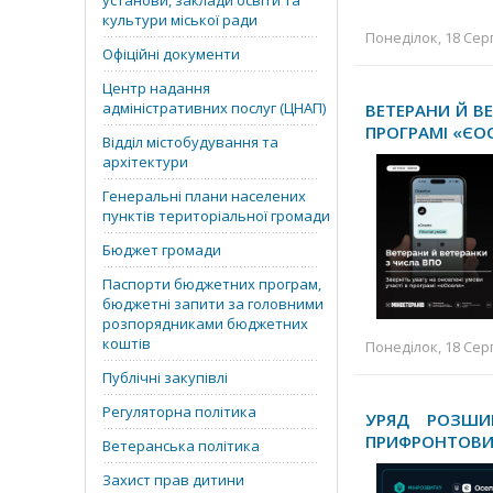
установи, заклади освіти та
культури міської ради
Понеділок, 18 Серп
Офіційні документи
Центр надання
адміністративних послуг (ЦНАП)
ВЕТЕРАНИ Й В
ПРОГРАМІ «ЄО
Відділ містобудування та
архітектури
Генеральні плани населених
пунктів територіальної громади
Бюджет громади
Паспорти бюджетних програм,
бюджетні запити за головними
розпорядниками бюджетних
коштів
Понеділок, 18 Серп
Публічні закупівлі
Регуляторна політика
УРЯД РОЗШИ
ПРИФРОНТОВИ
Ветеранська політика
Захист прав дитини