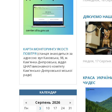
Понеділок, 18 Серп
ДЯКУЄМО НАШИ
КАРТА МОНІТОРИНГУ ЯКОСТІ
ПОВІТРЯ
(станція знаходиться за
адресою: вул Каховська, 98, м.
Неділя, 17 Серпня 
Кам'янка-Дніпровська, відділ
ЦНАП виконавчого комітету
Кам'янсько-Дніпровської міської
ради)
КРАСА УКРАЇН
ЧУДЕС
КАЛЕНДАР
«
Серпень 2026
»
Пн
3
10
17
24
31