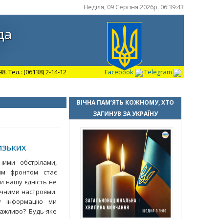
Неділя, 09 Серпня 2026р. 06:39:44
да
 Тел.: (06138) 2-14-12
Facebook
Telegram
ВІЧНА ПАМ’ЯТЬ КОЖНОМУ, ХТО
ЗАГИНУВ ЗА УКРАЇНУ
ЛИЗЬКИХ
ними обстрілами,
им фронтом стає
и нашу єдність не
ічними настроями.
ку інформацію ми
ажливо? Будь-яке