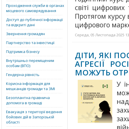
Проходження служби в органах
світі цифрових 
місцевого самоврядування
Протягом курсу 
Доступ до публічної інформації
цифрового марке
та відкриті дані
Звернення громадян
Середа, 05 Листопада 2025 13:
Партнерство та інвестиції
Підтримка бізнесу
ДІТИ, ЯКІ П
Внутрішньо переміщеним
АГРЕСІЇ РО
особам (ВПО)
МОЖУТЬ ОТР
Гендерна рівність
У і
Корисна інформація для
мешканців громади та ЗМІ
мож
Безоплантна правнича
над
допомога в громаді
зах
Евакуація з території ведення
зах
бойових дій в Запорізькій
області
вій