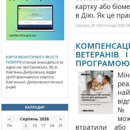
картку або біом
в Дію. Як це пр
Середа, 05 Листопада 2025 08:
КОМПЕНСА
ВЕТЕРАНІВ 
КАРТА МОНІТОРИНГУ ЯКОСТІ
ПРОГРАМОЮ
ПОВІТРЯ
(станція знаходиться за
адресою: вул Каховська, 98, м.
Кам'янка-Дніпровська, відділ
Мін
ЦНАП виконавчого комітету
реа
Кам'янсько-Дніпровської міської
ради)
на
від
КАЛЕНДАР
№2
мож
«
Серпень 2026
»
втратили або
Пн
3
10
17
24
31