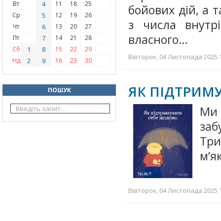
Вт
4
11
18
25
бойових дій, а 
Ср
5
12
19
26
з числа внутр
Чт
6
13
20
27
власного…
Пт
7
14
21
28
Сб
1
8
15
22
29
Вівторок, 04 Листопада 2025 1
Нд
2
9
16
23
30
ЯК ПІДТРИМ
ПОШУК
Ми 
заб
Три
мʼя
Вівторок, 04 Листопада 2025 1