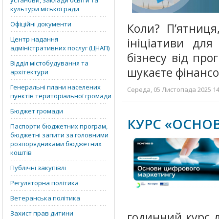
установи, заклади освіти та
культури міської ради
Офіційні документи
Коли? П’ятниця
Центр надання
ініціативи для
адміністративних послуг (ЦНАП)
бізнесу від пр
Відділ містобудування та
шукаєте фінансо
архітектури
Генеральні плани населених
Середа, 05 Листопада 2025 14:
пунктів територіальної громади
Бюджет громади
КУРС «ОСНО
Паспорти бюджетних програм,
бюджетні запити за головними
розпорядниками бюджетних
коштів
Публічні закупівлі
Регуляторна політика
Ветеранська політика
Захист прав дитини
годинний курс д