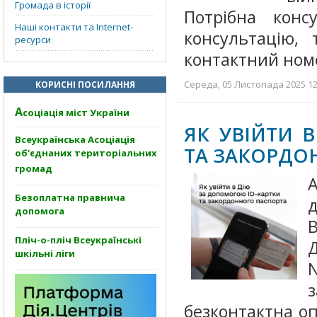
Громада в історії
Потрібна кон
Наші контакти та Internet-
консультацію,
ресурси
контактний ном
Середа, 05 Листопада 2025 12:
КОРИСНІ ПОСИЛАННЯ
А
соціація міст України
ЯК УВІЙТИ 
Всеукраїнська Асоціація
ТА ЗАКОРДО
об'єднаних територіальних
громад
Безоплатна правнича
д
допомога
Пліч-о-пліч Всеукраїнські
Д
шкільні ліги
безконтактна оп