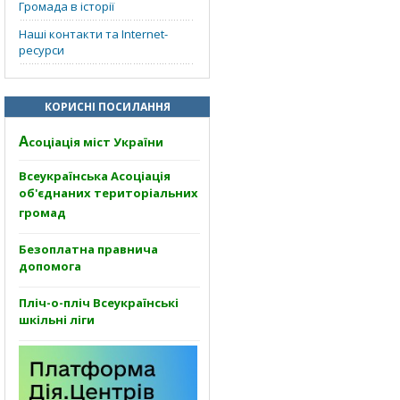
Громада в історії
Наші контакти та Internet-
ресурси
КОРИСНІ ПОСИЛАННЯ
А
соціація міст України
Всеукраїнська Асоціація
об'єднаних територіальних
громад
Безоплатна правнича
допомога
Пліч-о-пліч Всеукраїнські
шкільні ліги