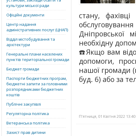
установи, заклади освіти та
культури міської ради
стану, фахівці
Офіційні документи
обслуговування 
Центр надання
адміністративних послуг (ЦНАП)
Дніпровської 
Відділ містобудування та
необхідну допом
архітектури
☎️Якщо вам від
Генеральні плани населених
допомоги, про
пунктів територіальної громади
нашої громади (
Бюджет громади
буд. 6) або за те
Паспорти бюджетних програм,
бюджетні запити за головними
розпорядниками бюджетних
коштів
Публічні закупівлі
Регуляторна політика
П'ятниця, 01 Квітня 2022 13:40
Ветеранська політика
Захист прав дитини