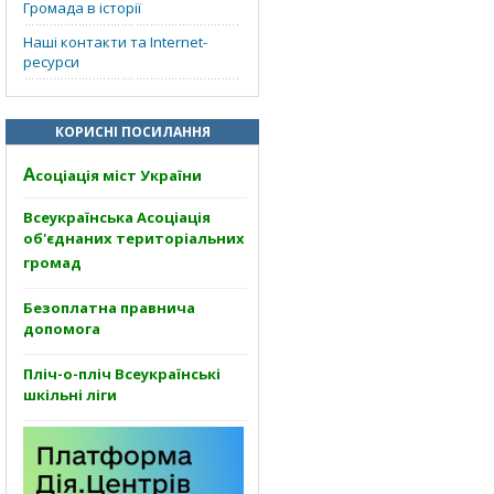
Громада в історії
Наші контакти та Internet-
ресурси
КОРИСНІ ПОСИЛАННЯ
А
соціація міст України
Всеукраїнська Асоціація
об'єднаних територіальних
громад
Безоплатна правнича
допомога
Пліч-о-пліч Всеукраїнські
шкільні ліги