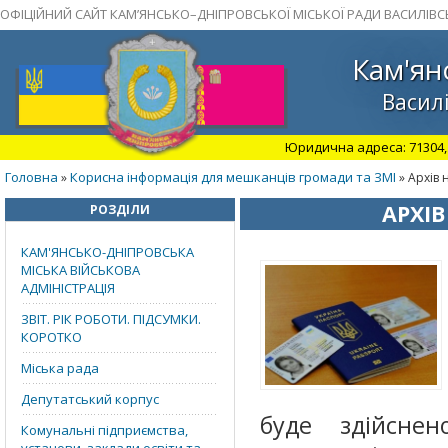
ОФІЦІЙНИЙ САЙТ КАМ’ЯНСЬКО–ДНІПРОВСЬКОЇ МІСЬКОЇ РАДИ ВАСИЛІВС
Кам'ян
Василі
Юридична адреса: 71304, З
Головна
Корисна інформація для мешканців громади та ЗМІ
»
» Архів 
АРХІВ
РОЗДІЛИ
КАМ'ЯНСЬКО-ДНІПРОВСЬКА
МІСЬКА ВІЙСЬКОВА
АДМІНІСТРАЦІЯ
ЗВІТ. РІК РОБОТИ. ПІДСУМКИ.
КОРОТКО
Міська рада
Депутатський корпус
буде здійсне
Комунальні підприємства,