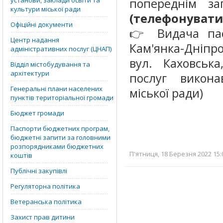
установи, заклади освіти та
попереднім з
культури міської ради
(телефонувати д
Офіційні документи
👉 Видача пас
Центр надання
Кам'янка-Дніпро
адміністративних послуг (ЦНАП)
вул. Каховськ
Відділ містобудування та
архітектури
послуг виконав
Генеральні плани населених
міської ради)
пунктів територіальної громади
Бюджет громади
Паспорти бюджетних програм,
бюджетні запити за головними
розпорядниками бюджетних
П'ятниця, 18 Березня 2022 15:
коштів
Публічні закупівлі
Регуляторна політика
Ветеранська політика
Захист прав дитини