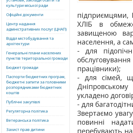
установи, заклади освіти та
культури міської ради
підприємцями, 
Офіційні документи
ХЛІБ в обмеже
Центр надання
адміністративних послуг (ЦНАП)
завищеною вар
Відділ містобудування та
населення, а са
архітектури
- для підопічн
Генеральні плани населених
обслуговуванн
пунктів територіальної громади
працівники);
Бюджет громади
- для сімей, щ
Паспорти бюджетних програм,
бюджетні запити за головними
Дніпровському 
розпорядниками бюджетних
коштів
укладено догові
Публічні закупівлі
- для багатодітн
Регуляторна політика
Звертаємо увагу
повинні надат
Ветеранська політика
перебувають на 
Захист прав дитини