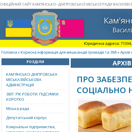
ОФІЦІЙНИЙ САЙТ КАМ’ЯНСЬКО–ДНІПРОВСЬКОЇ МІСЬКОЇ РАДИ ВАСИЛІВС
Кам'ян
Василі
Юридична адреса: 71304, З
Головна
Корисна інформація для мешканців громади та ЗМІ
Архів 
»
»
АРХІВ
РОЗДІЛИ
КАМ'ЯНСЬКО-ДНІПРОВСЬКА
ПРО ЗАБЕЗП
МІСЬКА ВІЙСЬКОВА
АДМІНІСТРАЦІЯ
СОЦІАЛЬНО 
ЗВІТ. РІК РОБОТИ. ПІДСУМКИ.
КОРОТКО
Міська рада
Депутатський корпус
Комунальні підприємства,