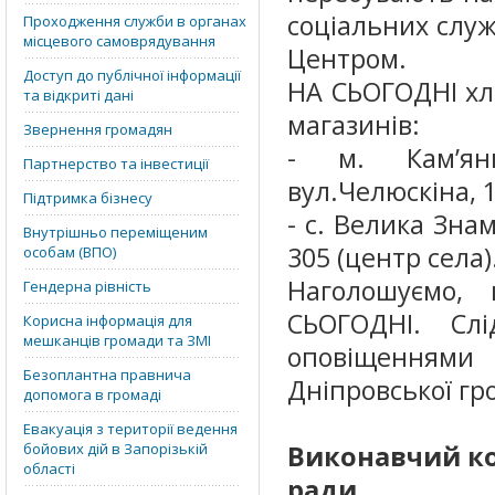
соціальних служ
Проходження служби в органах
місцевого самоврядування
Центром.
Доступ до публічної інформації
НА СЬОГОДНІ хлі
та відкриті дані
магазинів:
Звернення громадян
- м. Кам’янк
Партнерство та інвестиції
вул.Челюскіна, 1
Підтримка бізнесу
- с. Велика Зна
Внутрішньо переміщеним
305 (центр села)
особам (ВПО)
Наголошуємо,
Гендерна рівність
СЬОГОДНІ. Сл
Корисна інформація для
мешканців громади та ЗМІ
оповіщеннями
Безоплантна правнича
Дніпровської гр
допомога в громаді
Евакуація з території ведення
бойових дій в Запорізькій
Виконавчий ко
області
ради