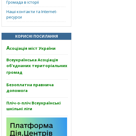
Громада в історії
Наші контакти та Internet-
ресурси
КОРИСНІ ПОСИЛАННЯ
А
соціація міст України
Всеукраїнська Асоціація
об'єднаних територіальних
громад
Безоплатна правнича
допомога
Пліч-о-пліч Всеукраїнські
шкільні ліги