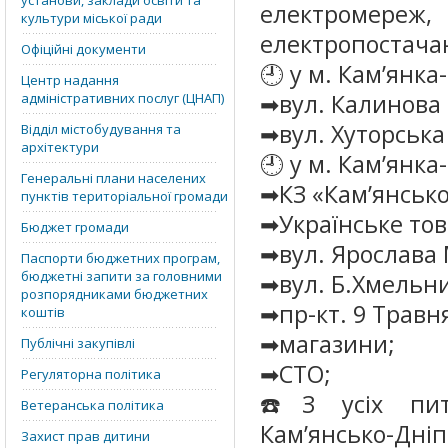
установи, заклади освіти та
електромереж
культури міської ради
електропостача
Офіційні документи
🕘 у м. Кам’янка
Центр надання
➡вул. Калинова (
адміністративних послуг (ЦНАП)
➡вул. Хуторська
Відділ містобудування та
архітектури
🕘 у м. Кам’янка
Генеральні плани населених
➡КЗ «Кам’янсько
пунктів територіальної громади
➡Українське тов
Бюджет громади
➡вул. Ярослава 
Паспорти бюджетних програм,
бюджетні запити за головними
➡вул. Б.Хмельниц
розпорядниками бюджетних
➡пр-кт. 9 Травня
коштів
➡магазини;
Публічні закупівлі
➡СТО;
Регуляторна політика
☎️З усіх пит
Ветеранська політика
Кам’янсько-Дніп
Захист прав дитини