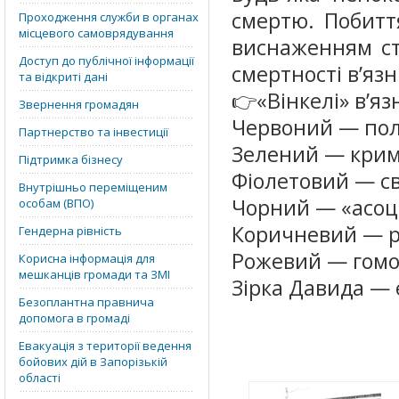
смертю. Побитт
Проходження служби в органах
місцевого самоврядування
виснаженням ст
Доступ до публічної інформації
смертності в’язн
та відкриті дані
👉«Вінкелі» в’яз
Звернення громадян
Червоний — полі
Партнерство та інвестиції
Зелений — крим
Підтримка бізнесу
Фіолетовий — св
Внутрішньо переміщеним
Чорний — «асоц
особам (ВПО)
Коричневий — 
Гендерна рівність
Рожевий — гомо
Корисна інформація для
мешканців громади та ЗМІ
Зірка Давида — 
Безоплантна правнича
допомога в громаді
Евакуація з території ведення
бойових дій в Запорізькій
області