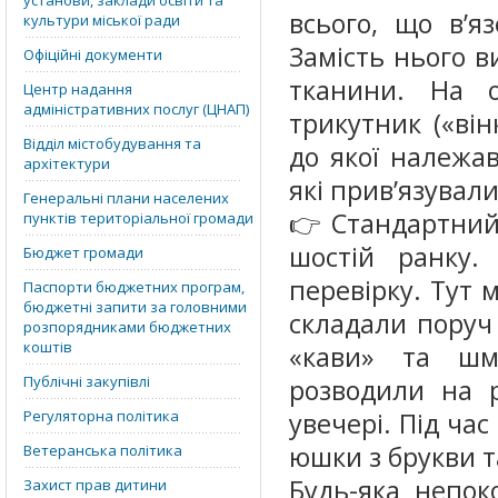
установи, заклади освіти та
всього, що в’я
культури міської ради
Замість нього в
Офіційні документи
тканини. На 
Центр надання
адміністративних послуг (ЦНАП)
трикутник («він
Відділ містобудування та
до якої належав
архітектури
які прив’язувал
Генеральні плани населених
👉Стандартний
пунктів територіальної громади
шостій ранку.
Бюджет громади
перевірку. Тут 
Паспорти бюджетних програм,
бюджетні запити за головними
складали поруч з
розпорядниками бюджетних
коштів
«кави» та шма
Публічні закупівлі
розводили на р
Регуляторна політика
увечері. Під час
юшки з брукви та
Ветеранська політика
Будь-яка непок
Захист прав дитини