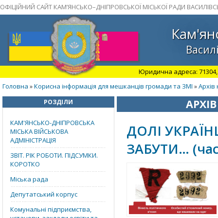
ОФІЦІЙНИЙ САЙТ КАМ’ЯНСЬКО–ДНІПРОВСЬКОЇ МІСЬКОЇ РАДИ ВАСИЛІВС
Кам'ян
Василі
Юридична адреса: 71304, З
Головна
Корисна інформація для мешканців громади та ЗМІ
Архів 
»
»
АРХІВ
РОЗДІЛИ
КАМ'ЯНСЬКО-ДНІПРОВСЬКА
ДОЛІ УКРАЇН
МІСЬКА ВІЙСЬКОВА
АДМІНІСТРАЦІЯ
ЗАБУТИ… (час
ЗВІТ. РІК РОБОТИ. ПІДСУМКИ.
КОРОТКО
Міська рада
Депутатський корпус
Комунальні підприємства,